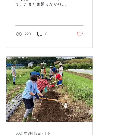
で、たまたま通りがかりに
業大学】
お野菜を買ってくださった
大豆生田清志様。 子どもた
ちが一生懸命お野菜を売る
姿に感動したと後日ご連絡
をいただきました。 実は、
220
0
大豆生田様は公益財団法人
浦上食品・食文化振興財団
の方で、日頃から様...
2021年9月13日
∙
1
分