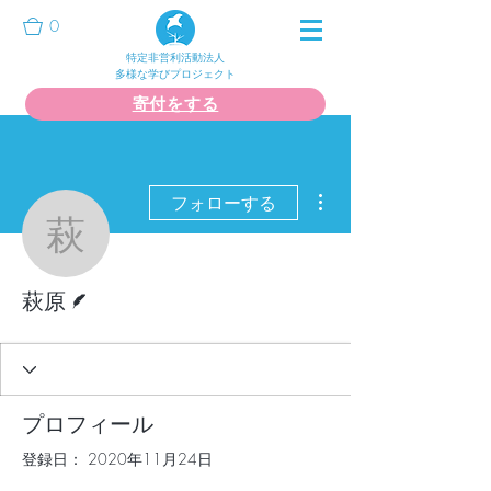
0
特定非営利活動法人
多様な学びプロジェクト
寄付をする
その他
フォローする
萩原
脚本
萩原
プロフィール
登録日： 2020年11月24日