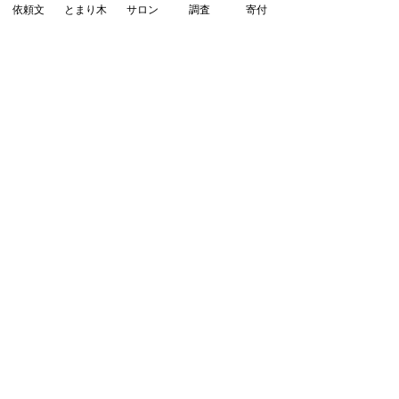
依頼文
とまり木
サロン
調査
寄付
2021年8月25日
∙
1
分
【ウォーターファイトや
りました🔫 ＠コドモギ
ルド】
こちらの地域は 新学期を迎
えました。 学校に行く子も
行かない子も それぞれの思
いでこの時期を 迎えている
のだと思います。 そんな中
こんな時期 だからこそ ウ
ォーターファイトやりまし
た。 水鉄砲🔫片手に 思い
88
0
っきり走り回って 思いっき
り濡れました。 そのうち...
もっと見る