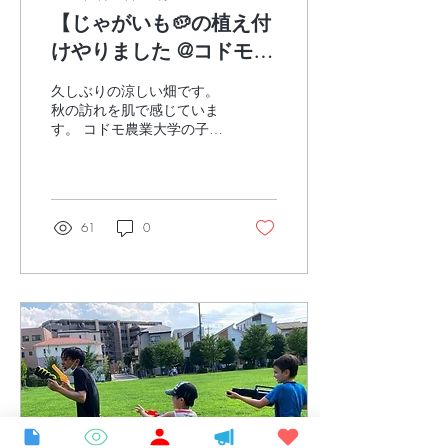
【じゃがいも🥔の植え付
けやりました @コドモ農
業大学】
久しぶりの涼しい畑です。
秋の訪れを肌で感じていま
す。 コドモ農業大学の子ど
もたちは 暑い暑い夏を経験
しているからこそ この秋の
訪れを 誰よりも感謝して迎
え入れている気がします。
秋の風が吹くと 人が変わっ
61
0
たように 子どもたちが働き
ます(笑)。 子どもって とい
うか...