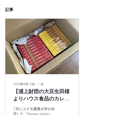
記事
2022年8月13日
∙
1
分
【浦上財団の大豆生田様
よりハウス食品のカレー
とハヤシルウのご寄付を
7月にコドモ農業大学が出
頂きました！＠コドモ農
店した「&green market」