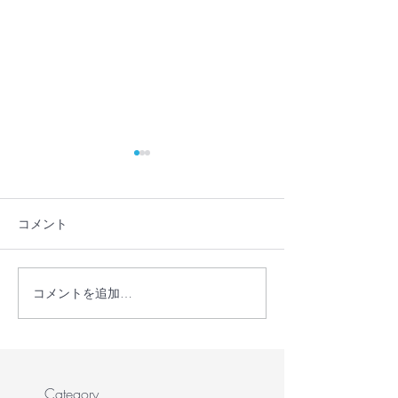
コメント
コメントを追加…
【バルーンアートに挑戦
【音を鳴らさず
＠コドモギルド】
くぐり抜けるゲ
ました！ @コ
ド】
Category