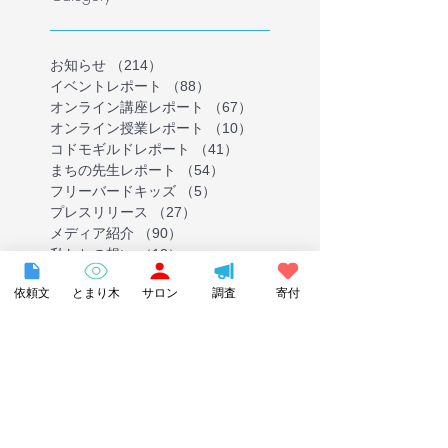
お知らせ
（214）
214件の記事
イベントレポート
（88）
88件の記事
オンライン講座レポート
（67）
67件の記事
オンライン授業レポート
（10）
10件の記事
コドモギルドレポート
（41）
41件の記事
まちの先生レポート
（54）
54件の記事
フリーバードキッズ
（5）
5件の記事
プレスリリース
（27）
27件の記事
メディア紹介
（90）
90件の記事
私たちの想い
（18）
18件の記事
代表ブログ
（8）
8件の記事
依頼文
とまり木
サロン
調査
寄付
表記関連
（0）
0件の記事
オンラインサロン
（194）
194件の記事
街のとまり木
（25）
25件の記事
オンライン授業告知
（10）
10件の記事
寄付
（3）
3件の記事
オンライン講座告知
（38）
38件の記事
調査・政策提言
（29）
29件の記事
伴走支援事業
（14）
14件の記事