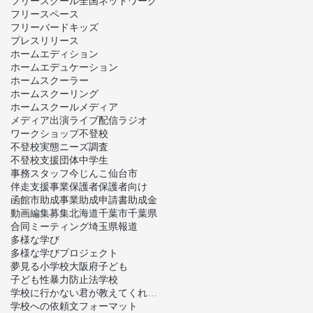
フリースクール全国ネットワーク
フリースペース
フリーバードキッズ
プレスリリース
ホームエディション
ホームエデュケーション
ホームスクーラー
ホームスクーリング
ホームスクール
メディア
メディア出演
ライブ配信
ラジオ
ワークショップ
不登校
不登校実態ニーズ調査
不登校支援団体
中学生
事務スタッフ
今じんこ
仙台市
伴走支援事業
保護者
保護者向け
函館市
助成事業
助成申請書
助成金
動画編集
募集
北海道
千葉市
千葉県
合同ミーティング
埼玉県
報道
多様な学び
多様な学びプロジェクト
夢見る小学校
大阪府
子ども
子ども性暴力防止法
学校
学校に行かない君が教えてくれたこと
学校への依頼文フォーマット