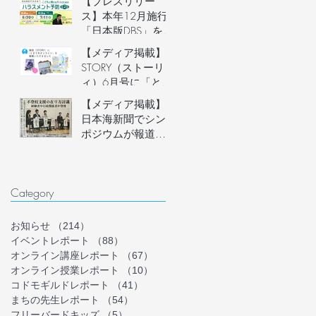
【プレスリリー
説明会開催
ス】本年12月施行
「日本版DBS」を見
据え、フリースク
【メディア掲載】
ール運営者など子
STORY（ストーリ
どもに関わる大人
ィ）6月号に「とま
のための「ハラス
り木オンライン」
【メディア掲載】
メント予防講座」
を掲載いただきま
日本海新聞でシン
を6月20日(土)にオ
した！
ポジウムが報道さ
ンライン開催。フ
れました
リースクール等の
安心安全な組織づ
くりを学ぶ。
Category
お知らせ
（214）
214件の記事
イベントレポート
（88）
88件の記事
オンライン講座レポート
（67）
67件の記事
オンライン授業レポート
（10）
10件の記事
コドモギルドレポート
（41）
41件の記事
まちの先生レポート
（54）
54件の記事
フリーバードキッズ
（5）
5件の記事