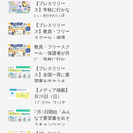
者向けオンライン
【プレスリリー
イベントの参加者
ス】学校に行かな
を募集します（長
い・行けない子ど
野県主催）
もの理解を深める
【プレスリリー
保護者向けオンラ
ス】教員・フリー
インイベントを開
スクール・保護者
催
が共に、学校に行
教員・フリースク
かない・行けない
ール・保護者が共
子どもの気持ちを
に、学校に行かな
理解するオンライ
い・行けない子ど
【プレスリリー
ンイベントを開催
もの気持ちを理解
ス】全国一斉に要
するオンラインイ
望書を出そうキャ
ベントの参加者を
ンペーン／自治体
【メディア掲載】6
募集します（長野
予算要望支援AIの
月28日（日）
県主催）
利用権つき！／不
17:30〜 フジテレ
登校家庭への支援
ビ「イット！」で
7月1日開始「みん
制度づくりへ
街のとまり木が紹
なで要望書を出そ
介されました！
うキャンペーン」
のご案内&7月3日