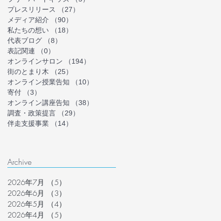
プレスリリース
（27）
27件の記事
メディア紹介
（90）
90件の記事
私たちの想い
（18）
18件の記事
代表ブログ
（8）
8件の記事
表記関連
（0）
0件の記事
オンラインサロン
（194）
194件の記事
街のとまり木
（25）
25件の記事
オンライン授業告知
（10）
10件の記事
寄付
（3）
3件の記事
オンライン講座告知
（38）
38件の記事
調査・政策提言
（29）
29件の記事
伴走支援事業
（14）
14件の記事
Archive
2026年7月
（5）
5件の記事
2026年6月
（3）
3件の記事
2026年5月
（4）
4件の記事
2026年4月
（5）
5件の記事