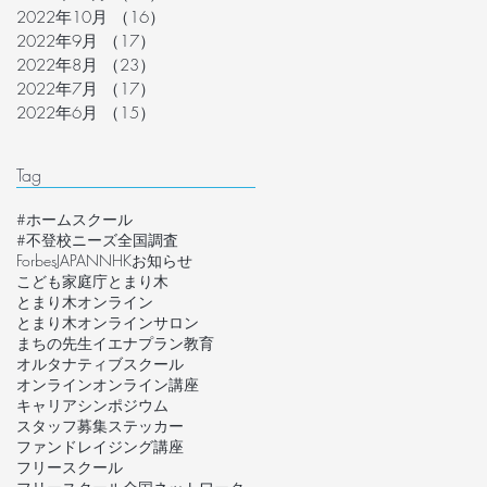
2022年10月
（16）
16件の記事
2022年9月
（17）
17件の記事
2022年8月
（23）
23件の記事
2022年7月
（17）
17件の記事
2022年6月
（15）
15件の記事
Tag
#ホームスクール
#不登校ニーズ全国調査
ForbesJAPAN
NHK
お知らせ
こども家庭庁
とまり木
とまり木オンライン
とまり木オンラインサロン
まちの先生
イエナプラン教育
オルタナティブスクール
オンライン
オンライン講座
キャリア
シンポジウム
スタッフ募集
ステッカー
ファンドレイジング講座
フリースクール