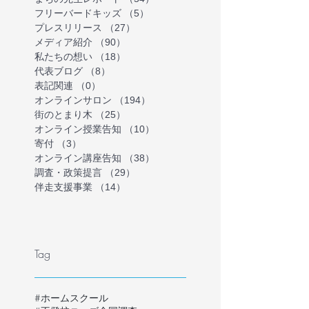
フリーバードキッズ
（5）
5件の記事
プレスリリース
（27）
27件の記事
メディア紹介
（90）
90件の記事
私たちの想い
（18）
18件の記事
代表ブログ
（8）
8件の記事
表記関連
（0）
0件の記事
オンラインサロン
（194）
194件の記事
街のとまり木
（25）
25件の記事
オンライン授業告知
（10）
10件の記事
寄付
（3）
3件の記事
オンライン講座告知
（38）
38件の記事
調査・政策提言
（29）
29件の記事
伴走支援事業
（14）
14件の記事
Tag
#ホームスクール