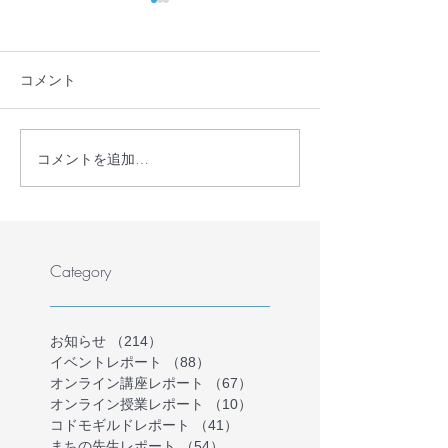
コメント
コメントを追加…
【プレスリリース】学校
教員・フリース
に行かない・行けない子
保護者が共に、
どもの理解を深める保護
かない・行けな
者向けオンラインイベン
の気持ちを理解
トを開催
ラインイベント
Category
を募集します（
催）
お知らせ
（214）
214件の記事
イベントレポート
（88）
88件の記事
オンライン講座レポート
（67）
67件の記事
オンライン授業レポート
（10）
10件の記事
コドモギルドレポート
（41）
41件の記事
まちの先生レポート
（54）
54件の記事