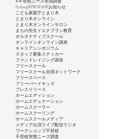
#不登校ニーズ全国調査
ForbesJAPAN
NHK
お知らせ
こども家庭庁
とまり木
とまり木オンライン
とまり木オンラインサロン
まちの先生
イエナプラン教育
オルタナティブスクール
オンライン
オンライン講座
キャリア
シンポジウム
スタッフ募集
ステッカー
ファンドレイジング講座
フリースクール
フリースクール全国ネットワーク
フリースペース
フリーバードキッズ
プレスリリース
ホームエディション
ホームエデュケーション
ホームスクーラー
ホームスクーリング
ホームスクール
メディア
メディア出演
ライブ配信
ラジオ
ワークショップ
不登校
不登校実態ニーズ調査