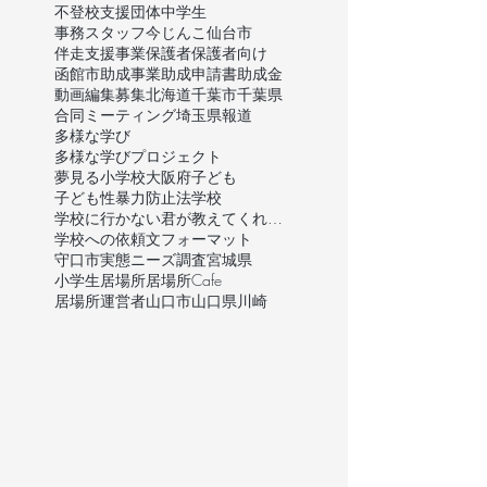
不登校支援団体
中学生
事務スタッフ
今じんこ
仙台市
伴走支援事業
保護者
保護者向け
函館市
助成事業
助成申請書
助成金
動画編集
募集
北海道
千葉市
千葉県
合同ミーティング
埼玉県
報道
多様な学び
多様な学びプロジェクト
夢見る小学校
大阪府
子ども
子ども性暴力防止法
学校
学校に行かない君が教えてくれたこと
学校への依頼文フォーマット
守口市
実態ニーズ調査
宮城県
小学生
居場所
居場所Cafe
居場所運営者
山口市
山口県
川崎