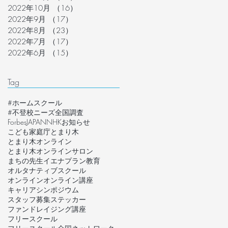
2022年10月
（16）
16件の記事
2022年9月
（17）
17件の記事
2022年8月
（23）
23件の記事
2022年7月
（17）
17件の記事
2022年6月
（15）
15件の記事
Tag
#ホームスクール
#不登校ニーズ全国調査
ForbesJAPAN
NHK
お知らせ
こども家庭庁
とまり木
とまり木オンライン
とまり木オンラインサロン
まちの先生
イエナプラン教育
オルタナティブスクール
オンライン
オンライン講座
キャリア
シンポジウム
スタッフ募集
ステッカー
ファンドレイジング講座
フリースクール