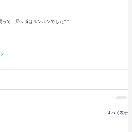
って、帰り道はルンルンでした^ ^
ング
すべて表示