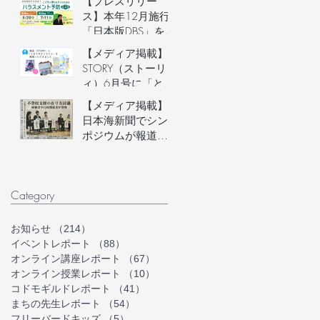
【プレスリリー
説明会開催
ス】本年12月施行
「日本版DBS」を見
据え、フリースク
【メディア掲載】
ール運営者など子
STORY（ストーリ
どもに関わる大人
ィ）6月号に「とま
のための「ハラス
り木オンライン」
【メディア掲載】
メント予防講座」
を掲載いただきま
日本海新聞でシン
を6月20日(土)にオ
した！
ポジウムが報道さ
ンライン開催。フ
れました
リースクール等の
安心安全な組織づ
くりを学ぶ。
Category
お知らせ
（214）
214件の記事
イベントレポート
（88）
88件の記事
オンライン講座レポート
（67）
67件の記事
オンライン授業レポート
（10）
10件の記事
コドモギルドレポート
（41）
41件の記事
まちの先生レポート
（54）
54件の記事
フリーバードキッズ
（5）
5件の記事