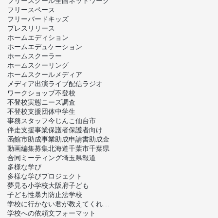
フリースクール全国ネットワーク
フリースペース
フリーバードキッズ
プレスリリース
ホームエディション
ホームエデュケーション
ホームスクーラー
ホームスクーリング
ホームスクール
メディア
メディア出演
ライブ配信
ラジオ
ワークショップ
不登校
不登校実態ニーズ調査
不登校支援団体
中学生
事務スタッフ
今じんこ
仙台市
伴走支援事業
保護者
保護者向け
函館市
助成事業
助成申請書
助成金
動画編集
募集
北海道
千葉市
千葉県
合同ミーティング
埼玉県
報道
多様な学び
多様な学びプロジェクト
夢見る小学校
大阪府
子ども
子ども性暴力防止法
学校
学校に行かない君が教えてくれたこと
学校への依頼文フォーマット