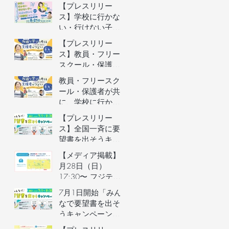
者向けオンライン
【プレスリリー
イベントの参加者
ス】学校に行かな
を募集します（長
い・行けない子ど
野県主催）
もの理解を深める
【プレスリリー
保護者向けオンラ
ス】教員・フリー
インイベントを開
スクール・保護者
催
が共に、学校に行
教員・フリースク
かない・行けない
ール・保護者が共
子どもの気持ちを
に、学校に行かな
理解するオンライ
い・行けない子ど
【プレスリリー
ンイベントを開催
もの気持ちを理解
ス】全国一斉に要
するオンラインイ
望書を出そうキャ
ベントの参加者を
ンペーン／自治体
【メディア掲載】6
募集します（長野
予算要望支援AIの
月28日（日）
県主催）
利用権つき！／不
17:30〜 フジテレ
登校家庭への支援
ビ「イット！」で
7月1日開始「みん
制度づくりへ
街のとまり木が紹
なで要望書を出そ
介されました！
うキャンペーン」
のご案内&7月3日