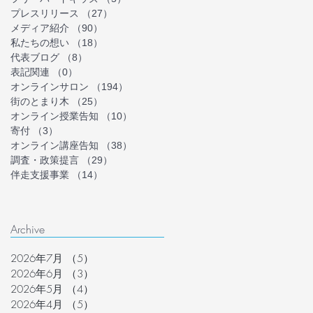
プレスリリース
（27）
27件の記事
メディア紹介
（90）
90件の記事
私たちの想い
（18）
18件の記事
代表ブログ
（8）
8件の記事
表記関連
（0）
0件の記事
オンラインサロン
（194）
194件の記事
街のとまり木
（25）
25件の記事
オンライン授業告知
（10）
10件の記事
寄付
（3）
3件の記事
オンライン講座告知
（38）
38件の記事
調査・政策提言
（29）
29件の記事
伴走支援事業
（14）
14件の記事
Archive
2026年7月
（5）
5件の記事
2026年6月
（3）
3件の記事
2026年5月
（4）
4件の記事
2026年4月
（5）
5件の記事