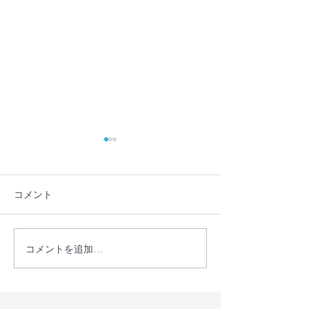
コメント
コメントを追加…
【プレスリリース】学校
教員・フリース
に行かない・行けない子
保護者が共に、
どもの理解を深める保護
かない・行けな
者向けオンラインイベン
の気持ちを理解