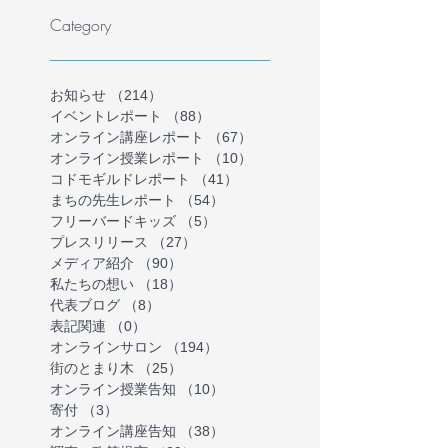
トを開催
ラインイベント
Category
を募集します（
催）
お知らせ
（214）
214件の記事
イベントレポート
（88）
88件の記事
オンライン講座レポート
（67）
67件の記事
オンライン授業レポート
（10）
10件の記事
コドモギルドレポート
（41）
41件の記事
まちの先生レポート
（54）
54件の記事
フリーバードキッズ
（5）
5件の記事
プレスリリース
（27）
27件の記事
メディア紹介
（90）
90件の記事
私たちの想い
（18）
18件の記事
代表ブログ
（8）
8件の記事
表記関連
（0）
0件の記事
オンラインサロン
（194）
194件の記事
街のとまり木
（25）
25件の記事
オンライン授業告知
（10）
10件の記事
寄付
（3）
3件の記事
オンライン講座告知
（38）
38件の記事