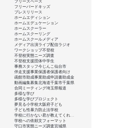
フリースペース
フリーバードキッズ
プレスリリース
ホームエディション
ホームエデュケーション
ホームスクーラー
ホームスクーリング
ホームスクール
メディア
メディア出演
ライブ配信
ラジオ
ワークショップ
不登校
不登校実態ニーズ調査
不登校支援団体
中学生
事務スタッフ
今じんこ
仙台市
伴走支援事業
保護者
保護者向け
函館市
助成事業
助成申請書
助成金
動画編集
募集
北海道
千葉市
千葉県
合同ミーティング
埼玉県
報道
多様な学び
多様な学びプロジェクト
夢見る小学校
大阪府
子ども
子ども性暴力防止法
学校
学校に行かない君が教えてくれたこと
学校への依頼文フォーマット
守口市
実態ニーズ調査
宮城県