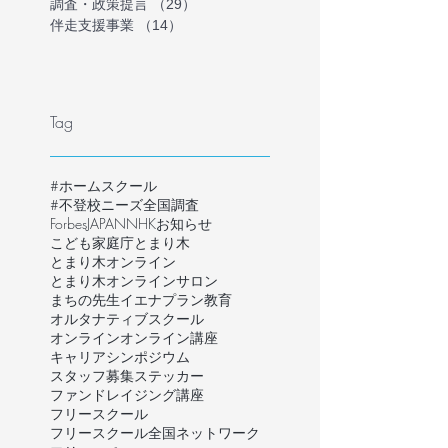
調査・政策提言
（29）
29件の記事
伴走支援事業
（14）
14件の記事
Tag
#ホームスクール
#不登校ニーズ全国調査
ForbesJAPAN
NHK
お知らせ
こども家庭庁
とまり木
とまり木オンライン
とまり木オンラインサロン
まちの先生
イエナプラン教育
オルタナティブスクール
オンライン
オンライン講座
キャリア
シンポジウム
スタッフ募集
ステッカー
ファンドレイジング講座
フリースクール
フリースクール全国ネットワーク