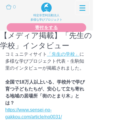
0
特定非営利活動法人
多様な学びプロジェクト
寄付をする
【メディア掲載】「先生の
学校」インタビュー
コミュニティサイト
「先生の学校」
に
多様な学びプロジェクト代表・生駒知
里のインタビューが掲載されました。
全国で18万人以上いる、学校外で学び
育つ子どもたちが、安心して立ち寄れ
る地域の居場所「街のとまり木」と
は？
https://www.sensei-no-
gakkou.com/article/no0031/