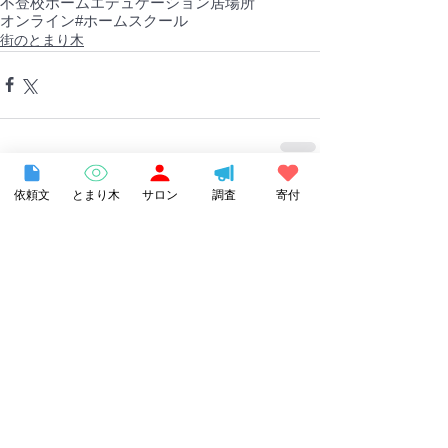
不登校
ホームエデュケーション
居場所
オンライン
#ホームスクール
街のとまり木
依頼文
とまり木
サロン
調査
寄付
すべて表示
関連記事