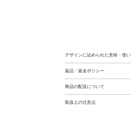
デザインに込められた意味・使い
＜デザインに込められた意味＞
返品・返金ポリシー
鳥はこども、木は立ち寄れる場所や
＜返品・返金・キャンセルについて
「不登校」という言葉にはネガティ
商品の配送について
基本的には受け付けておりません。
そのネガティブなイメージに傷つい
バッジの色は、画面上で見る色と実
そこで私たちは彼らを「free bi
送料・発送手数料込のお値段になり
性格に一致いたしません。
取扱上の注意点
ご注文・ご入金の確認が出来次第、
あらかじめご了承ください。
自分の学び場も、遊び場も、居場所
水濡れしますと、サビが出たり、缶
あなたの未来は開かれているんだよ
＜不良品について＞
ご注意くださいませ。
検品の上発送させていただきますが
また、親御さんや施設やお店の方達
万が一、届いた商品に不良がござい