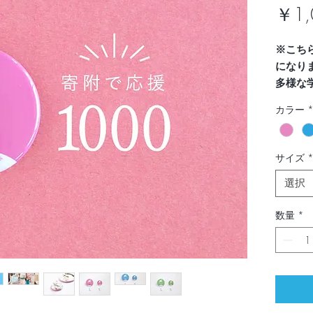
￥1,
※こち
になり
多様な
の為に
カラー
す。※
お子さ
サイズ
も違和
選択
シンプ
けてい
数量
*
カバン
ことの
色は3