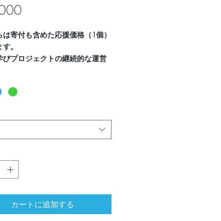
価
000
格
らは寄付も含めた応援価格（1個）
ます。
学びプロジェクトの継続的な運営
ご支援いただけましたら幸いで
*
んはもちろん、大人の方がつけて
*
感がないサイズです。
ルなデザインは老若男女問わずつ
ただけます。
やＴシャツの他、背広にも着ける
できるクリップピンです。
色からお選びいただけます。
カートに追加する