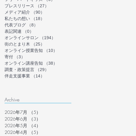
プレスリリース
（27）
27件の記事
メディア紹介
（90）
90件の記事
私たちの想い
（18）
18件の記事
代表ブログ
（8）
8件の記事
表記関連
（0）
0件の記事
オンラインサロン
（194）
194件の記事
街のとまり木
（25）
25件の記事
オンライン授業告知
（10）
10件の記事
寄付
（3）
3件の記事
オンライン講座告知
（38）
38件の記事
調査・政策提言
（29）
29件の記事
伴走支援事業
（14）
14件の記事
Archive
2026年7月
（5）
5件の記事
2026年6月
（3）
3件の記事
2026年5月
（4）
4件の記事
2026年4月
（5）
5件の記事