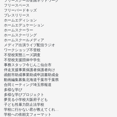
フリースクール全国ネットワーク
フリースペース
フリーバードキッズ
プレスリリース
ホームエディション
ホームエデュケーション
ホームスクーラー
ホームスクーリング
ホームスクール
メディア
メディア出演
ライブ配信
ラジオ
ワークショップ
不登校
不登校実態ニーズ調査
不登校支援団体
中学生
事務スタッフ
今じんこ
仙台市
伴走支援事業
保護者
保護者向け
函館市
助成事業
助成申請書
助成金
動画編集
募集
北海道
千葉市
千葉県
合同ミーティング
埼玉県
報道
多様な学び
多様な学びプロジェクト
夢見る小学校
大阪府
子ども
子ども性暴力防止法
学校
学校に行かない君が教えてくれたこと
学校への依頼文フォーマット