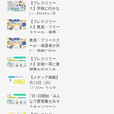
者向けオンライン
【プレスリリー
イベントの参加者
ス】学校に行かな
を募集します（長
い・行けない子ど
野県主催）
もの理解を深める
【プレスリリー
保護者向けオンラ
ス】教員・フリー
インイベントを開
スクール・保護者
催
が共に、学校に行
教員・フリースク
かない・行けない
ール・保護者が共
子どもの気持ちを
に、学校に行かな
理解するオンライ
い・行けない子ど
【プレスリリー
ンイベントを開催
もの気持ちを理解
ス】全国一斉に要
するオンラインイ
望書を出そうキャ
ベントの参加者を
ンペーン／自治体
【メディア掲載】6
募集します（長野
予算要望支援AIの
月28日（日）
県主催）
利用権つき！／不
17:30〜 フジテレ
登校家庭への支援
ビ「イット！」で
7月1日開始「みん
制度づくりへ
街のとまり木が紹
なで要望書を出そ
介されました！
うキャンペーン」
のご案内&7月3日