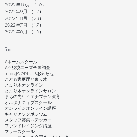
2022年10月
（16）
16件の記事
2022年9月
（17）
17件の記事
2022年8月
（23）
23件の記事
2022年7月
（17）
17件の記事
2022年6月
（15）
15件の記事
Tag
#ホームスクール
#不登校ニーズ全国調査
ForbesJAPAN
NHK
お知らせ
こども家庭庁
とまり木
とまり木オンライン
とまり木オンラインサロン
まちの先生
イエナプラン教育
オルタナティブスクール
オンライン
オンライン講座
キャリア
シンポジウム
スタッフ募集
ステッカー
ファンドレイジング講座
フリースクール