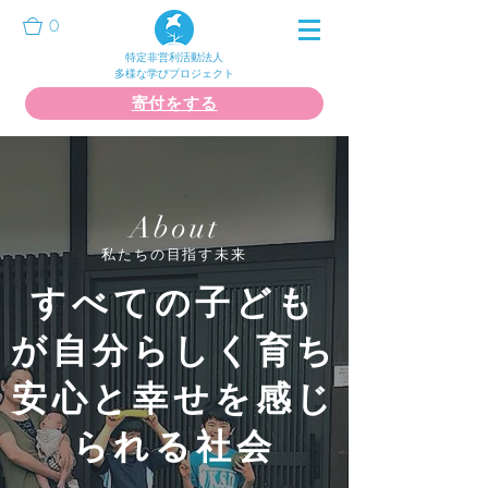
0
特定非営利活動法人
多様な学びプロジェクト
寄付をする
About
私たちの目指す未来
すべての子ども
が自分らしく育ち
​安心と幸せを感じ
られる社会