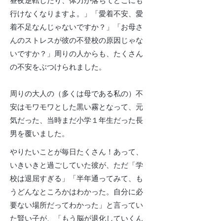
昼夜逆転したり、体力が落ちてどこにも
行けなくなりますよ。」「愛着不安、愛
着不足なんじゃないですか？」「お母さ
んのストレスが彼の不登校の原因じゃな
いですか？」周りの人からも、たくさん
の不安をぶつけられました。
周りの大人の（多くは母である私の）不
安はモワモワとした黒い霧となって、元
気だった、当時まだ小学１年生だった長
男を覆いました。
やりたいことが毎日たくさん！あって、
いきいきと過ごしていた彼が、ただ「学
校は退屈すぎる」「半年通ってみて、も
うどんなところかはわかった。自分に必
要ない場所だってわかった」と言ってい
た賢い子が、「もう脳が退化していくん