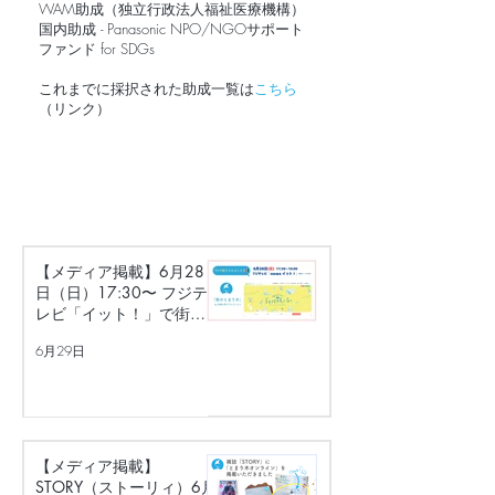
WAM助成（独立行政法人福祉医療機構）​
国内助成 - Panasonic NPO/NGOサポート
ファンド for SDGs
これまでに採択された助成一覧は
こちら
（リンク）
【メディア掲載】6月28
日（日）17:30〜 フジテ
レビ「イット！」で街の
とまり木が紹介されまし
6月29日
た！
【メディア掲載】
STORY（ストーリィ）6月