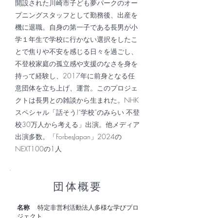
開設された川崎市子ども夢パークのオー
プニングスタッフとして勤務後、出産を
機に退職。自身の第一子である長男が小
学１年生で学校に行かない選択をしたこ
とで焦りや不安を感じる日々を過ごし、
不登校家庭の孤立感や支援のなさを身を
持って経験し、2017年に前身となる任
意団体を立ち上げ、運営。このプロジェ
クトは長男との雑談から生まれた。NHK
スペシャル「話そう!“学校”のみらい 不登
校30万人から考える」出演。他メディア
出演多数。「ForbesJapan」2024の
NEXT100の1人
​団体概要
名称
特定非営利活動法人多様な学びプロ
ジェクト