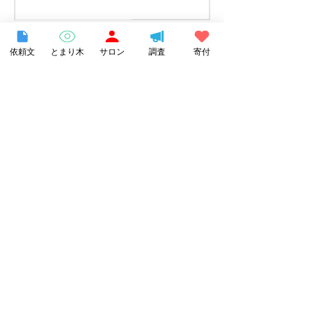
【メディア掲載】不登校
依頼文
とまり木
サロン
調査
寄付
の学び 評価する前に
4月15日
​そのほかのメディア掲載については
こちら
こんな活動をしています
団体活動