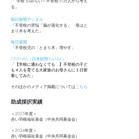
「“学校”のみらい～不登校30万人から考え
る」
朝日新聞デジタル
「不登校の苦悩「脳が退化する」 母はと
まり木を考えた​」
毎日新聞
​「不登校児の「とまり木」増やす」
ONEDAYs（日本財団YouTube）
「【学校に通わなくても…】不登校の子ど
も４人を育てる大家族のお母さんに１日密
着してみた」
そのほかのメディア掲載については
こちら
助成採択実績
＜2025年度＞
赤い羽根福祉基金（中央共同募金会）
＜2024年度＞
赤い羽根福祉基金（中央共同募金会）