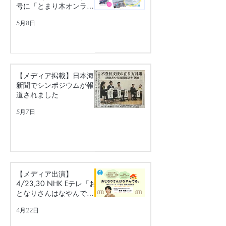
号に「とまり木オンライ
ン」を掲載いただきまし
5月8日
た！
【メディア掲載】日本海
新聞でシンポジウムが報
道されました
5月7日
【メディア出演】
4/23,30 NHK Eテレ「お
となりさんはなやんで
る。」に出演します（2夜
4月22日
連続放送）