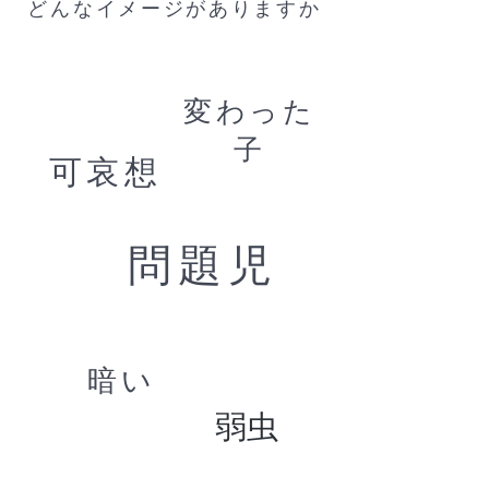
​どんなイメージがありますか
変わった
子
​可哀想
問題児
暗い
​弱虫