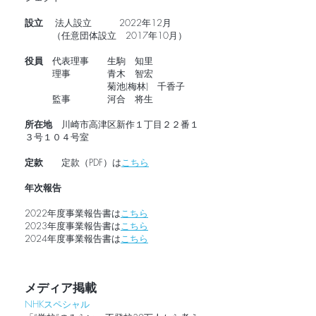
設立
法人設立 2022年12月
（任意団体設立 2017年10月）
役員
代表理事 生駒 知里
理事 青木 智宏
菊池(梅林) 千香子
監事 河合 将生
所在地
川崎市高津区新作１丁目２２番１
３号１０４号室
​​定款
定款（PDF）は
こちら
年次報告
2022年度事業報告書は
こちら
2023年度事業報告書は
こちら
2024年度事業報告書は
こちら
メディア掲載
NHKスペシャル