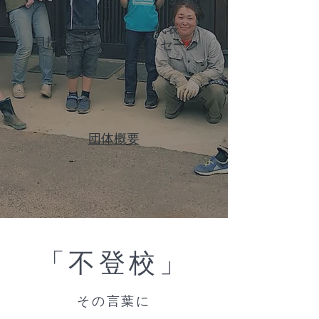
代表
目指す未来
​メッセージ
団体概要
「​不登校」
その言葉に