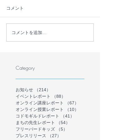
コメント
コメントを追加…
【プレスリリース】学校
教員・フリース
に行かない・行けない子
保護者が共に、
どもの理解を深める保護
かない・行けな
者向けオンラインイベン
の気持ちを理解
トを開催
ラインイベント
Category
を募集します（
催）
お知らせ
（214）
214件の記事
イベントレポート
（88）
88件の記事
オンライン講座レポート
（67）
67件の記事
オンライン授業レポート
（10）
10件の記事
コドモギルドレポート
（41）
41件の記事
まちの先生レポート
（54）
54件の記事
フリーバードキッズ
（5）
5件の記事
プレスリリース
（27）
27件の記事