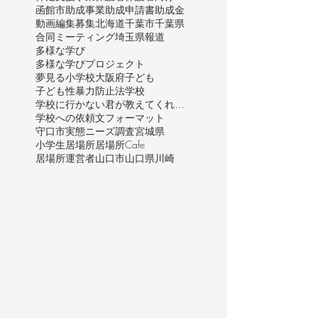
函館市
助成事業
助成申請書
助成金
動画編集
募集
北海道
千葉市
千葉県
合同ミーティング
埼玉県
報道
多様な学び
多様な学びプロジェクト
夢見る小学校
大阪府
子ども
子ども性暴力防止法
学校
学校に行かない君が教えてくれたこと
学校への依頼文フォーマット
守口市
実態ニーズ調査
宮城県
小学生
居場所
居場所Cafe
居場所運営者
山口市
山口県
川崎