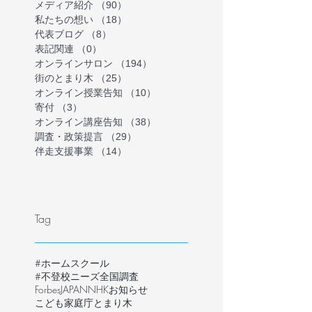
メディア紹介
（90）
90件の記事
私たちの想い
（18）
18件の記事
代表ブログ
（8）
8件の記事
表記関連
（0）
0件の記事
オンラインサロン
（194）
194件の記事
街のとまり木
（25）
25件の記事
オンライン授業告知
（10）
10件の記事
寄付
（3）
3件の記事
オンライン講座告知
（38）
38件の記事
調査・政策提言
（29）
29件の記事
伴走支援事業
（14）
14件の記事
Tag
#ホームスクール
#不登校ニーズ全国調査
ForbesJAPAN
NHK
お知らせ
こども家庭庁
とまり木