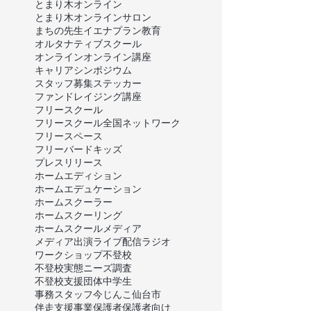
とまり木オンライン
とまり木オンラインサロン
まちの先生
イエナプラン教育
オルタナティブスクール
オンライン
オンライン講座
キャリア
シンポジウム
スタッフ募集
ステッカー
ファンドレイジング講座
フリースクール
フリースクール全国ネットワーク
フリースペース
フリーバードキッズ
プレスリリース
ホームエディション
ホームエデュケーション
ホームスクーラー
ホームスクーリング
ホームスクール
メディア
メディア出演
ライブ配信
ラジオ
ワークショップ
不登校
不登校実態ニーズ調査
不登校支援団体
中学生
事務スタッフ
今じんこ
仙台市
伴走支援事業
保護者
保護者向け