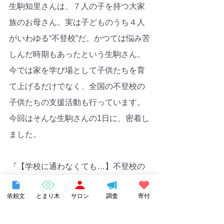
生駒知里さんは、７人の子を持つ大家
族のお母さん。実は子どものうち４人
がいわゆる“不登校”だ。かつては悩み苦
しんだ時期もあったという生駒さん。
今では家を学び場として子供たちを育
て上げるだけでなく、全国の不登校の
子供たちの支援活動も行っています。
今回はそんな生駒さんの1日に、密着し
ました。
『【学校に通わなくても…】不登校の
子ども４人を育てる大家族のお母さん
依頼文
とまり木
サロン
調査
寄付
に１日密着してみた』
https://youtu.be/VxTyv6oWtUs