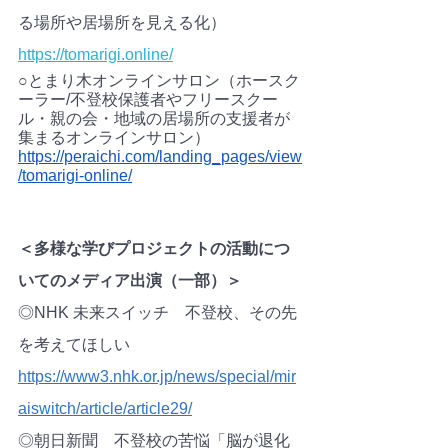
る場所や居場所を見える化）　　
https://tomarigi.online/
○とまり木オンラインサロン（ホースク
ーラー/不登校保護者やフリースクー
ル・親の会・地域の居場所の支援者が
集まるオンラインサロン）
https://peraichi.com/landing_pages/view
/tomarigi-online/
＜多様な学びプロジェクトの活動につ
いてのメディア出演（一部）＞
◎NHK 未来スイッチ　不登校、その先
を考えてほしい　
https://www3.nhk.or.jp/news/special/mir
aiswitch/article/article29/
◎朝日新聞　不登校の苦悩「脳が退化