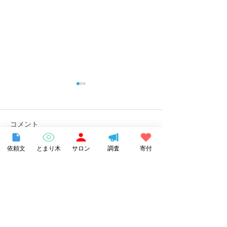
コメント
依頼文
とまり木
サロン
調査
寄付
コメントを追加…
長野県諏訪市の不登校支
【書籍紹介】『
援事業「とまり木オンラ
ちのホームスク
イン」を受託しました
どもがいちばん
る場所で自分ら
～』で当団体が
Category
ました！