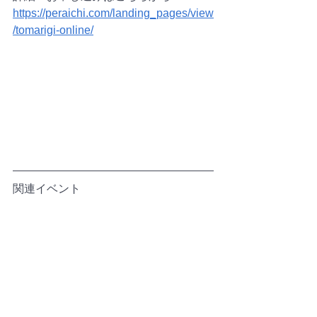
https://peraichi.com/landing_pages/view
/tomarigi-online/
関連イベント