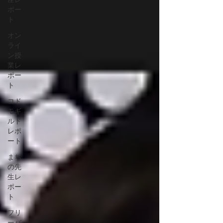
ポー
ト
オン
ライ
ン授
業レ
ポー
ト
コド
モギ
ルド
レポ
ート
まち
の先
生レ
ポー
ト
フリ
ーバ