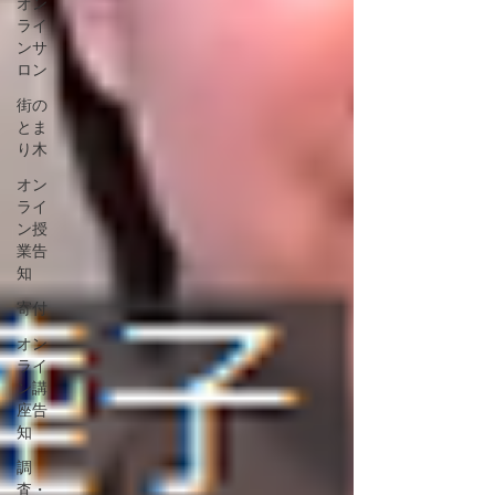
オン
ライ
ンサ
ロン
街の
とま
り木
オン
ライ
ン授
業告
知
寄付
オン
ライ
ン講
座告
知
調
査・