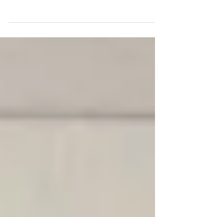
である講座スタッフ・いわたです＾＾ 2022
年11月20日（日）働きながら我が子の不登
校・ホームエデュケーションを経験、現在実
践中の 3人の保護者による座談会を開催しま
した。 ご参加いただいた皆さま、ありがと
うございました！...