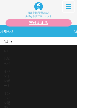
特定非営利活動法人
多様な学びプロジェクト
寄付をする
お知らせ
ALL
ALL
お知
らせ
イベ
ント
レポ
ート
オン
ライ
ン講
座レ