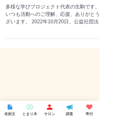
【活動報告】日本PTA全国協議
会で不登校をテーマに講演を
行いました
多様な学びプロジェクト代表の生駒です。
いつも活動へのご理解、応援、ありがとうご
ざいます。 2022年10月20日、公益社団法人
日本PTA全国協議会よりご依頼いただき「学
校課題検討委員会」での講演をさせていただ
きました。...
依頼文
とまり木
サロン
調査
寄付