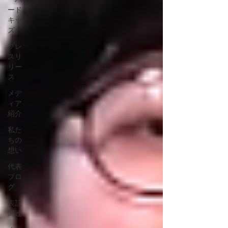
ード
キッ
ズ
プレ
スリ
リー
ス
メデ
ィア
紹介
私た
ちの
想い
代表
ブロ
グ
表記
関連