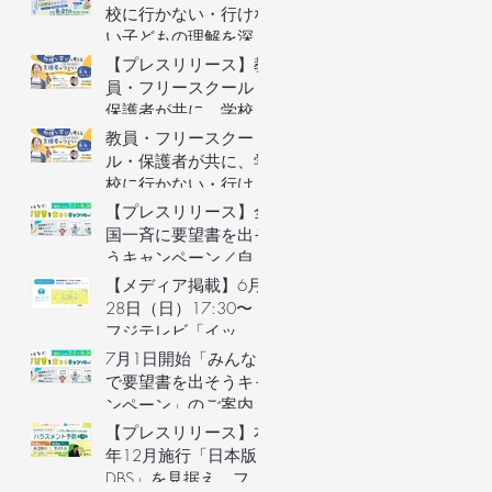
を募集します（長野県
校に行かない・行けな
主催）
い子どもの理解を深め
る保護者向けオンライ
【プレスリリース】教
ンイベントを開催
員・フリースクール・
保護者が共に、学校に
行かない・行けない子
教員・フリースクー
どもの気持ちを理解す
ル・保護者が共に、学
るオンラインイベント
校に行かない・行けな
を開催
い子どもの気持ちを理
【プレスリリース】全
解するオンラインイベ
国一斉に要望書を出そ
ントの参加者を募集し
うキャンペーン／自治
O
ます（長野県主催）
体予算要望支援AIの利
【メディア掲載】6月
用権つき！／不登校家
28日（日）17:30〜
庭への支援制度づくり
フジテレビ「イッ
へ
ト！」で街のとまり木
7月1日開始「みんな
が紹介されました！
で要望書を出そうキャ
ンペーン」のご案内
&7月3日説明会開催
【プレスリリース】本
年12月施行「日本版
DBS」を見据え、フリ