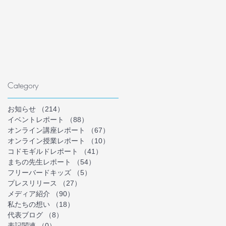
Category
お知らせ
（214）
214件の記事
イベントレポート
（88）
88件の記事
オンライン講座レポート
（67）
67件の記事
オンライン授業レポート
（10）
10件の記事
コドモギルドレポート
（41）
41件の記事
まちの先生レポート
（54）
54件の記事
フリーバードキッズ
（5）
5件の記事
プレスリリース
（27）
27件の記事
メディア紹介
（90）
90件の記事
私たちの想い
（18）
18件の記事
代表ブログ
（8）
8件の記事
表記関連
（0）
0件の記事