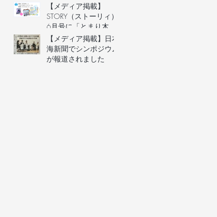
ースクール運営者など
【メディア掲載】
子どもに関わる大人の
STORY（ストーリィ）
ための「ハラスメント
6月号に「とまり木オ
予防講座」を6月20日
ンライン」を掲載いた
【メディア掲載】日本
(土)にオンライン開
だきました！
海新聞でシンポジウム
催。フリースクール等
が報道されました
の安心安全な組織づく
りを学ぶ。
す