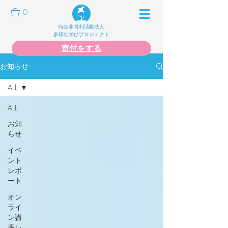
0
特定非営利活動法人
多様な学びプロジェクト
寄付をする
お知らせ
ALL
ALL
お知
らせ
イベ
ント
レポ
ート
オン
ライ
ン講
座レ