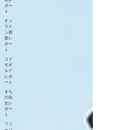
ポー
ト
オン
ライ
ン授
業レ
ポー
ト
コド
モギ
ルド
レポ
ート
まち
の先
生レ
ポー
ト
フリ
ーバ