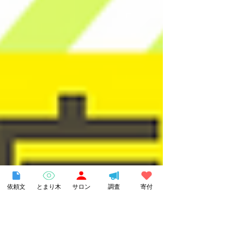
や親の会運営者、行政、学校関係者など 不
登校の子を支える支援者や教育関係者向け
のオンライン講座やオンライン交流会の企画
運営、サイト運営をしています。 この度、
「とまり木オンラインスタッフ」 を若干名
募集させていただきます 【事業概要と目
的】 不登校児童生徒は年々増加し、34万人
を超えました。「多様な学び」への理解が深
まっている近年とはいえ、まだまだ不登校家
庭への社会的な偏見から「誰に相談すればよ
いか分からない」という孤立や不安な状況に
置かれている保護者も少なくありません。家
庭に過度な負担がかかることで、親子関係の
悪化につながるケースもあります。 一方
で、フリースクールや学びの場は全国に広が
りつつあるものの、公的支援や制度的位置づ
依頼文
とまり木
サロン
調査
寄付
けがないため、経済的に持続可能ではなく