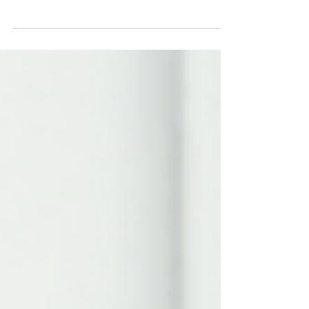
りがとうございました。 特定非営利活動法
人多様な学びプロジェクトは、 不登校の子
を育てる保護者や フリースクールスタッフ
や親の会運営者、行政、学校関係者など 不
登校の子を支える支援者や教育関係者向け
のオンライン講座やオンライン交流会の企画
運営、サイト運営をしています。 この度、
「とまり木オンライン講座事務サポーター」
を若干名募集いたします （１）活動地域・
時間： オンライン（フルリモート） オンラ
イン講座開催前後３日間の参加者対応 ※オ
ンライン講座は月に１，２回、土日祝日に開
催しています。 （２）業務内容： 当団体
が主催するオンライン講座の告知や受付、講
座の実施、開催報告等の作成に関わる仕事で
す。 作業マニュアルに沿って、進めていた
だきます。 業務内容は①〜④のいずれか、
あるいは全てです。 ①SNSでの事前告知
フェイスブック、インスタグラム、Xを使っ