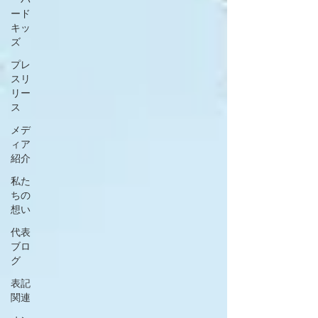
ード
キッ
ズ
プレ
スリ
リー
ス
メデ
ィア
紹介
私た
ちの
想い
代表
ブロ
グ
表記
関連