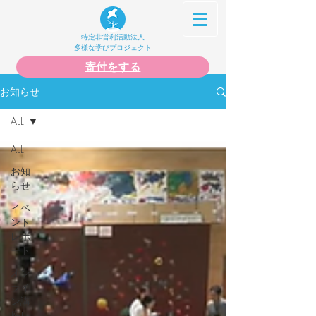
特定非営利活動法人
多様な学びプロジェクト
寄付をする
お知らせ
ALL
ALL
お知
らせ
イベ
ント
レポ
ート
オン
ライ
ン講
座レ