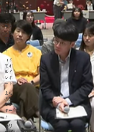
ポー
ト
オン
ライ
ン授
業レ
ポー
ト
コド
モギ
ルド
レポ
ート
まち
の先
生レ
ポー
ト
フリ
ーバ