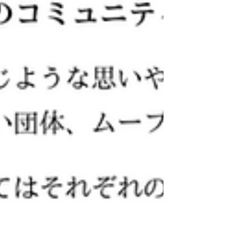
事の生駒です。 フリースクールや教育支援
センターなど、学校の外にある「居場所」
は、学校外で育つ（いわゆる不登校の）子ど
もたちにとって、心を休め、自分らしさを取
り戻せる大切な場所になりうるところです。
そんな居場所が、こどもにも、保護者にも、
より安心できるものになるよう、「こども性
暴力防止法（日本版DBS）」の施行を前
に、フリースクールや教育支援センターな
ど、学校外の学びの場でも子どもの安全をど
う守っていけるか、国（こども家庭庁）と私
たちとで意見交換をさせていただきました。
どんな法律なのか詳しく知りたい方は、こち
らの資料もご覧ください。 「こども性暴力
防止法（日本版DBS）」制度概要（PDF）
💡 私たちが伝えた2つの要望 今回の意見交
換では、特に次の2点をお伝えしました。 1.
フリースクールも対象にしてほしい 【現状
の課題】 「こども性暴力防止法」は、 要件