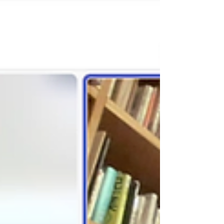
食堂支援センター・むすびえ）が開催され、
当団体代表理事・生駒が、発言いたしまし
た。 このたび、当日のアーカイブ映像が こ
ども家庭庁公式YouTubeチャンネル にて公
開されましたので、お知らせいたします。
アーカイブ映像はこちら
https://youtu.be/ZrLTjPJB5EM?
si=oDn23rodFYZkE1-m ※生駒の発言は 2時
間2分40秒ごろ からご覧いただけます。 発
言の主なポイント 学校外で育つ子どもた
ちが安心して過ごせる居場所は多様性が高い
多様性のために、教育と福祉の狭間のポケッ
トに落ちてしまい、施策が受けられていない
現状 国レベルでの教育と福祉の連携を提案
ぜひご覧ください。 当団体は、今後も全国
のこどもの居場所づくりに関わる団体や行政
との連携・協働を通じて、こどもたちが安心
して育ち、成長できる環境の整備に取り組ん
でまいります。...