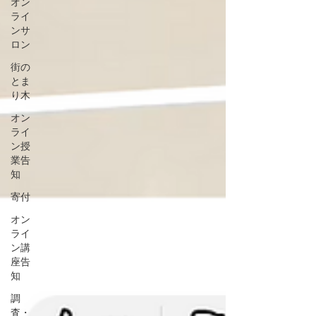
オン
ライ
ンサ
ロン
街の
とま
り木
オン
ライ
ン授
業告
知
寄付
オン
ライ
ン講
座告
知
調
査・