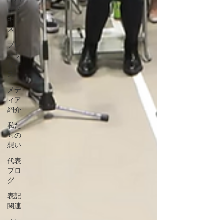
ード
キッ
ズ
プレ
スリ
リー
ス
メデ
ィア
紹介
私た
ちの
想い
代表
ブロ
グ
表記
関連