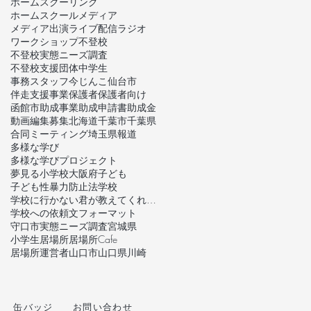
ホームスクーリング
ホームスクール
メディア
メディア出演
ライブ配信
ラジオ
ワークショップ
不登校
不登校実態ニーズ調査
不登校支援団体
中学生
事務スタッフ
今じんこ
仙台市
伴走支援事業
保護者
保護者向け
函館市
助成事業
助成申請書
助成金
動画編集
募集
北海道
千葉市
千葉県
合同ミーティング
埼玉県
報道
多様な学び
多様な学びプロジェクト
夢見る小学校
大阪府
子ども
子ども性暴力防止法
学校
学校に行かない君が教えてくれたこと
学校への依頼文フォーマット
守口市
実態ニーズ調査
宮城県
小学生
居場所
居場所Cafe
居場所運営者
山口市
山口県
川崎
缶バッジ
お問い合わせ