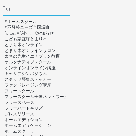
Tag
#ホームスクール
#不登校ニーズ全国調査
ForbesJAPAN
NHK
お知らせ
こども家庭庁
とまり木
とまり木オンライン
とまり木オンラインサロン
まちの先生
イエナプラン教育
オルタナティブスクール
オンライン
オンライン講座
キャリア
シンポジウム
スタッフ募集
ステッカー
ファンドレイジング講座
フリースクール
フリースクール全国ネットワーク
フリースペース
フリーバードキッズ
プレスリリース
ホームエディション
ホームエデュケーション
ホームスクーラー