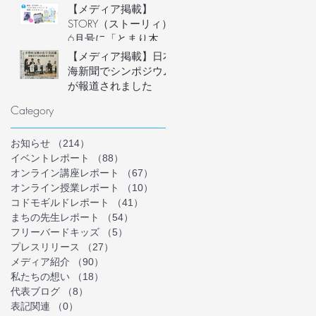
ースクール運営者など
【メディア掲載】
子どもに関わる大人の
STORY（ストーリィ）
ための「ハラスメント
6月号に「とまり木オ
予防講座」を6月20日
ンライン」を掲載いた
【メディア掲載】日本
(土)にオンライン開
だきました！
海新聞でシンポジウム
催。フリースクール等
が報道されました
の安心安全な組織づく
Category
りを学ぶ。
お知らせ
（214）
214件の記事
イベントレポート
（88）
88件の記事
オンライン講座レポート
（67）
67件の記事
オンライン授業レポート
（10）
10件の記事
コドモギルドレポート
（41）
41件の記事
まちの先生レポート
（54）
54件の記事
フリーバードキッズ
（5）
5件の記事
プレスリリース
（27）
27件の記事
メディア紹介
（90）
90件の記事
私たちの想い
（18）
18件の記事
代表ブログ
（8）
8件の記事
表記関連
（0）
0件の記事