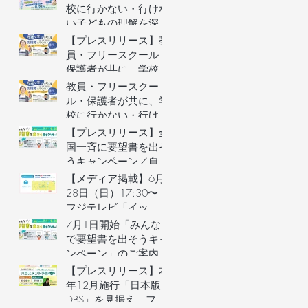
を募集します（長野県
イ
校に行かない・行けな
主催）
い子どもの理解を深め
る保護者向けオンライ
【プレスリリース】教
ンイベントを開催
員・フリースクール・
保護者が共に、学校に
行かない・行けない子
教員・フリースクー
どもの気持ちを理解す
ル・保護者が共に、学
るオンラインイベント
校に行かない・行けな
を開催
い子どもの気持ちを理
【プレスリリース】全
解するオンラインイベ
国一斉に要望書を出そ
ントの参加者を募集し
うキャンペーン／自治
ます（長野県主催）
体予算要望支援AIの利
【メディア掲載】6月
用権つき！／不登校家
28日（日）17:30〜
庭への支援制度づくり
フジテレビ「イッ
へ
ト！」で街のとまり木
7月1日開始「みんな
が紹介されました！
で要望書を出そうキャ
ンペーン」のご案内
&7月3日説明会開催
【プレスリリース】本
年12月施行「日本版
DBS」を見据え、フリ