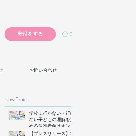
0
寄付をする
せ
お問い合わせ
New Topics
発
学校に行かない・行け
ない子どもの理解を深
める保護者向けオンラ
インイベントの参加者
【プレスリリース】学