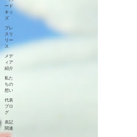
ード
キッ
ズ
プレ
スリ
リー
ス
メデ
ィア
紹介
私た
ちの
想い
代表
ブロ
グ
表記
関連