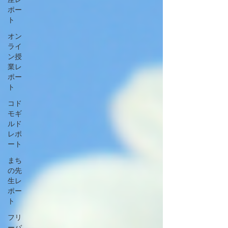
ポー
ト
オン
ライ
ン授
業レ
ポー
ト
コド
モギ
ルド
レポ
ート
まち
の先
生レ
ポー
ト
フリ
ーバ