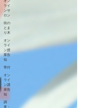
オン
ライ
ンサ
ロン
街の
とま
り木
オン
ライ
ン授
業告
知
寄付
オン
ライ
ン講
座告
知
調
査・