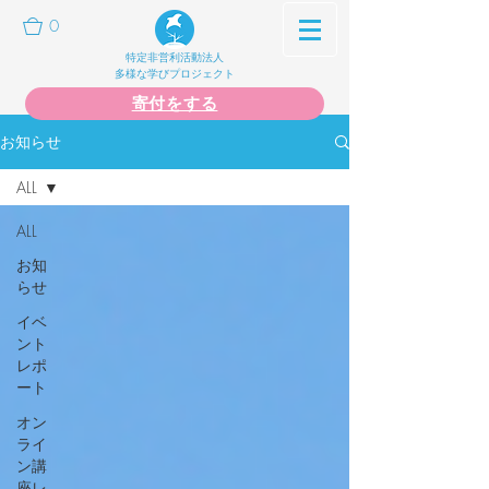
0
特定非営利活動法人
多様な学びプロジェクト
寄付をする
お知らせ
ALL
ALL
お知
らせ
イベ
ント
レポ
ート
オン
ライ
ン講
座レ