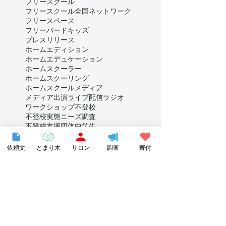
フリースクール
フリースクール全国ネットワーク
フリースペース
フリーバードキッズ
プレスリリース
ホームエディション
ホームエデュケーション
ホームスクーラー
ホームスクーリング
ホームスクール
メディア
メディア出演
ライブ配信
ラジオ
ワークショップ
不登校
不登校実態ニーズ調査
不登校支援団体
中学生
事務スタッフ
今じんこ
仙台市
伴走支援事業
保護者
保護者向け
依頼文
とまり木
サロン
調査
寄付
函館市
助成事業
助成申請書
助成金
動画編集
募集
北海道
千葉市
千葉県
合同ミーティング
埼玉県
報道
多様な学び
多様な学びプロジェクト
夢見る小学校
大阪府
子ども
子ども性暴力防止法
学校
学校に行かない君が教えてくれたこと