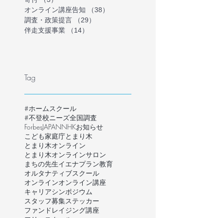
オンライン講座告知
（38）
38件の記事
調査・政策提言
（29）
29件の記事
伴走支援事業
（14）
14件の記事
Tag
#ホームスクール
#不登校ニーズ全国調査
ForbesJAPAN
NHK
お知らせ
こども家庭庁
とまり木
とまり木オンライン
とまり木オンラインサロン
まちの先生
イエナプラン教育
オルタナティブスクール
オンライン
オンライン講座
キャリア
シンポジウム
スタッフ募集
ステッカー
ファンドレイジング講座