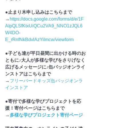
●止まり木申し込みはこちらまで
→
https://docs.google.com/forms/d/e/1F
AIpQLSfKtxUiQCu2VA9_NNO1zJQL6
W4DO-
E_rRnfNkBdvlAzYilmcw/viewform
●子ども達が平日昼間に出かける時のお
ともに♪大人が多様な学びをさりげなく
広げるメッセージに♪缶バッジオンライ
ンストアはこちらまで
→
フリーバードキッズ缶バッジオンラ
インストア
●
寄付で多様な学びプロジェクトを応
援！寄付ページはこちらまで
→
多様な学びプロジェクト寄付ページ