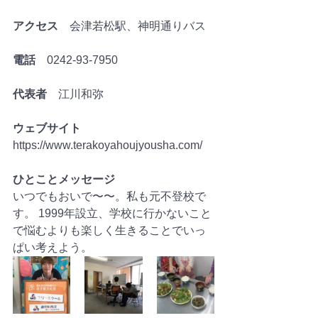
アクセス　
会津若松駅、神明通りバス
電話　
0242-93-7950
代表者　
江川和弥	 
ウェブサイト　
https://www.terakoyahoujyousha.com/
ひとことメッセージ
いつでもおいで〜〜。私も元不登校で
す。 1999年設立、学校に行かないこと
で悩むよりも楽しく生きることでいっ
ぱい考えよう。