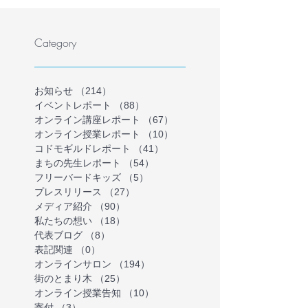
者向けオンラインイベン
ない・行けない
トを開催
気持ちを理解す
Category
インイベントを
お知らせ
（214）
214件の記事
イベントレポート
（88）
88件の記事
オンライン講座レポート
（67）
67件の記事
オンライン授業レポート
（10）
10件の記事
コドモギルドレポート
（41）
41件の記事
まちの先生レポート
（54）
54件の記事
フリーバードキッズ
（5）
5件の記事
プレスリリース
（27）
27件の記事
メディア紹介
（90）
90件の記事
私たちの想い
（18）
18件の記事
代表ブログ
（8）
8件の記事
表記関連
（0）
0件の記事
オンラインサロン
（194）
194件の記事
街のとまり木
（25）
25件の記事
オンライン授業告知
（10）
10件の記事
寄付
（3）
3件の記事