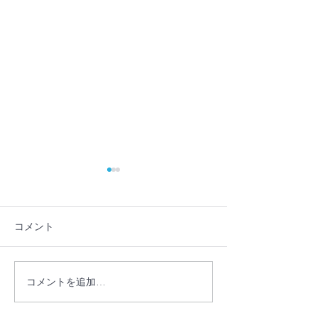
コメント
コメントを追加…
【プレスリリース】学校
【プレスリリー
に行かない・行けない子
員・フリースク
どもの理解を深める保護
護者が共に、学