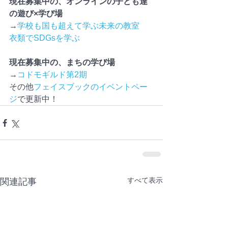
現在募集中の、オンラインの子ども達
の遊び×学び場
→
学校も国も超えて学ぶ未来の教室　
衣類でSDGsを学ぶ
現在募集中の、まちの学び場
→
コドモギルド第2期
その他
フェイスブックのイベントペー
ジ
で更新中！
すべて表示
関連記事