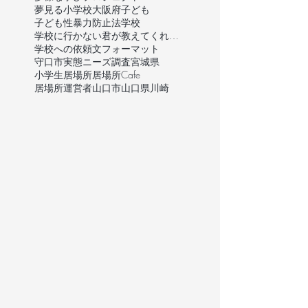
夢見る小学校
大阪府
子ども
子ども性暴力防止法
学校
学校に行かない君が教えてくれたこと
学校への依頼文フォーマット
守口市
実態ニーズ調査
宮城県
小学生
居場所
居場所Cafe
居場所運営者
山口市
山口県
川崎