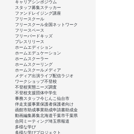
キャリア
シンポジウム
スタッフ募集
ステッカー
ファンドレイジング講座
フリースクール
フリースクール全国ネットワーク
フリースペース
フリーバードキッズ
プレスリリース
ホームエディション
ホームエデュケーション
ホームスクーラー
ホームスクーリング
ホームスクール
メディア
メディア出演
ライブ配信
ラジオ
ワークショップ
不登校
不登校実態ニーズ調査
不登校支援団体
中学生
事務スタッフ
今じんこ
仙台市
伴走支援事業
保護者
保護者向け
函館市
助成事業
助成申請書
助成金
動画編集
募集
北海道
千葉市
千葉県
合同ミーティング
埼玉県
報道
多様な学び
多様な学びプロジェクト