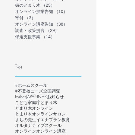
街のとまり木
（25）
25件の記事
オンライン授業告知
（10）
10件の記事
寄付
（3）
3件の記事
オンライン講座告知
（38）
38件の記事
調査・政策提言
（29）
29件の記事
伴走支援事業
（14）
14件の記事
Tag
#ホームスクール
#不登校ニーズ全国調査
ForbesJAPAN
NHK
お知らせ
こども家庭庁
とまり木
とまり木オンライン
とまり木オンラインサロン
まちの先生
イエナプラン教育
オルタナティブスクール
オンライン
オンライン講座