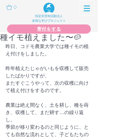
0
特定非営利活動法人
多様な学びプロジェクト
寄付をする
種イモ植えました〜🥔
昨日、コドモ農業大学では種イモの植
え付けをしました。
昨年植えたじゃがいもを収穫して販売
したばかりですが、
またすぐこうやって、次の収穫に向け
て植え付けをするのです。
農業は絶え間なく、土を耕し、種を蒔
き、収穫して、まだ耕す…の繰り返
し。
季節が移り変わるのと同じように、と
ても自然な流れとして、子どもたちの