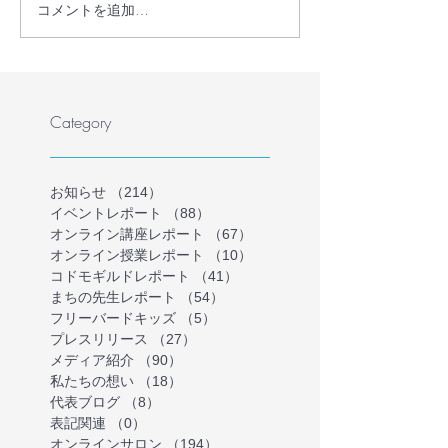
コメントを追加…
【プレスリリース】学校
【プレスリリー
に行かない・行けない子
員・フリースク
どもの理解を深める保護
護者が共に、学
者向けオンラインイベン
ない・行けない
トを開催
気持ちを理解す
Category
インイベントを
お知らせ
（214）
214件の記事
イベントレポート
（88）
88件の記事
オンライン講座レポート
（67）
67件の記事
オンライン授業レポート
（10）
10件の記事
コドモギルドレポート
（41）
41件の記事
まちの先生レポート
（54）
54件の記事
フリーバードキッズ
（5）
5件の記事
プレスリリース
（27）
27件の記事
メディア紹介
（90）
90件の記事
私たちの想い
（18）
18件の記事
代表ブログ
（8）
8件の記事
表記関連
（0）
0件の記事
オンラインサロン
（194）
194件の記事