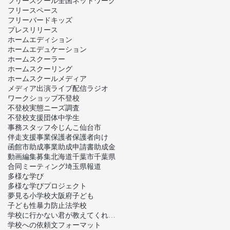
フリースクール全国ネットワーク
フリースペース
フリーバードキッズ
プレスリリース
ホームエディション
ホームエデュケーション
ホームスクーラー
ホームスクーリング
ホームスクール
メディア
メディア出演
ライブ配信
ラジオ
ワークショップ
不登校
不登校実態ニーズ調査
不登校支援団体
中学生
事務スタッフ
今じんこ
仙台市
伴走支援事業
保護者
保護者向け
函館市
助成事業
助成申請書
助成金
動画編集
募集
北海道
千葉市
千葉県
合同ミーティング
埼玉県
報道
多様な学び
多様な学びプロジェクト
夢見る小学校
大阪府
子ども
子ども性暴力防止法
学校
学校に行かない君が教えてくれたこと
学校への依頼文フォーマット