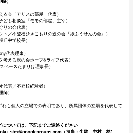
称略）
支える会「アリスの部屋」代表）
／子ども相談室「モモの部屋」主宰）
ぐりの会代表）
ェクト／不登校ひきこもりの親の会『紙ふうせんの会』）
桜丘中学校長）
ony代表理事）
を考える親の会ホープ&ライフ代表）
ースペースたまりば理事長）
ジオ代表／不登校経験者）
理師）
ずれも個人の立場での表明であり、所属団体の立場を代表して
どについては、下記までご連絡ください
u_stm@googlegroups.com
（担当：生駒　中村　林）