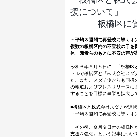
援について」
板橋区に
～平均３週間で再登校に導くオ
複数の板橋区内の不登校の子を
体、識者らのもとに不安の声が
令和６年８月５日に、「板橋区
トルで板橋区と「株式会社スダ
た。また、スダチ側からも同様
の報道およびプレスリリースに
することを目標に事業を拡大し
■板橋区と株式会社スダチが連
～平均３週間で再登校に導くオ
　その後、８月９日付の板橋区
支援を強化』という記事につい