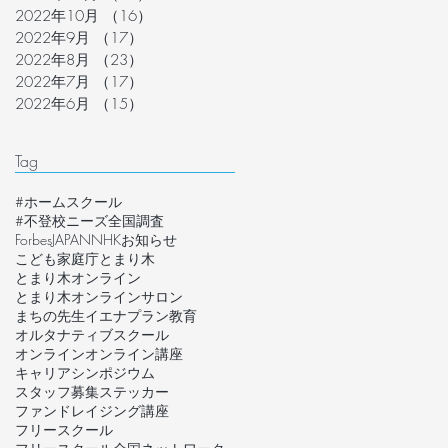
2022年10月
（16）
16件の記事
2022年9月
（17）
17件の記事
2022年8月
（23）
23件の記事
2022年7月
（17）
17件の記事
2022年6月
（15）
15件の記事
Tag
#ホームスクール
#不登校ニーズ全国調査
ForbesJAPAN
NHK
お知らせ
こども家庭庁
とまり木
とまり木オンライン
とまり木オンラインサロン
まちの先生
イエナプラン教育
オルタナティブスクール
オンライン
オンライン講座
キャリア
シンポジウム
スタッフ募集
ステッカー
ファンドレイジング講座
フリースクール