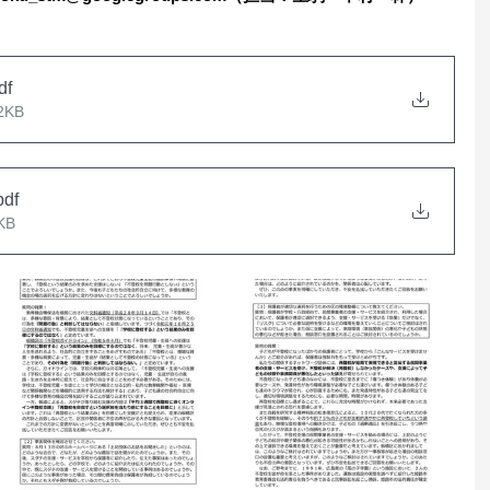
df
2KB
pdf
KB