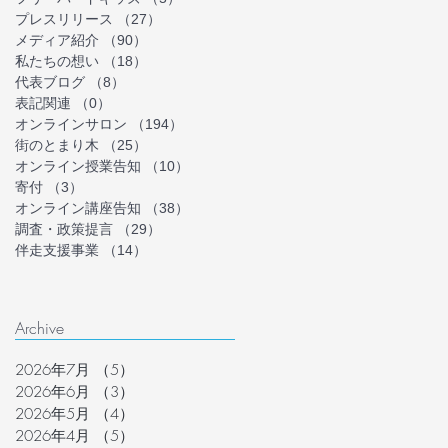
プレスリリース
（27）
27件の記事
メディア紹介
（90）
90件の記事
私たちの想い
（18）
18件の記事
代表ブログ
（8）
8件の記事
表記関連
（0）
0件の記事
オンラインサロン
（194）
194件の記事
街のとまり木
（25）
25件の記事
オンライン授業告知
（10）
10件の記事
寄付
（3）
3件の記事
オンライン講座告知
（38）
38件の記事
調査・政策提言
（29）
29件の記事
伴走支援事業
（14）
14件の記事
Archive
2026年7月
（5）
5件の記事
2026年6月
（3）
3件の記事
2026年5月
（4）
4件の記事
2026年4月
（5）
5件の記事