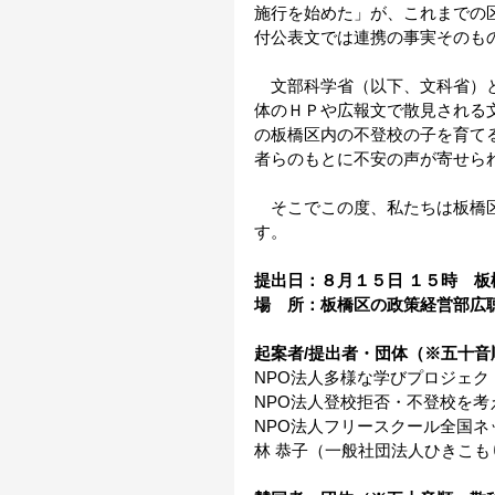
施行を始めた」が、これまでの
付公表文では連携の事実そのも
　文部科学省（以下、文科省）
体のＨＰや広報文で散見される
の板橋区内の不登校の子を育て
者らのもとに不安の声が寄せら
　そこでこの度、私たちは板橋区
す。
提出日：８月１５日 １５時　
場　所：板橋区の政策経営部広
起案者/提出者・団体（※五十音
NPO法人多様な学びプロジェク
NPO法人登校拒否・不登校を考
NPO法人フリースクール全国ネ
林 恭子（一般社団法人ひきこも