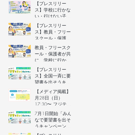
者向けオンライン
【プレスリリー
イベントの参加者
ス】学校に行かな
を募集します（長
い・行けない子ど
野県主催）
もの理解を深める
【プレスリリー
保護者向けオンラ
ス】教員・フリー
インイベントを開
スクール・保護者
催
が共に、学校に行
教員・フリースク
かない・行けない
ール・保護者が共
子どもの気持ちを
に、学校に行かな
理解するオンライ
い・行けない子ど
【プレスリリー
ンイベントを開催
もの気持ちを理解
ス】全国一斉に要
するオンラインイ
望書を出そうキャ
ベントの参加者を
ンペーン／自治体
【メディア掲載】6
募集します（長野
予算要望支援AIの
月28日（日）
県主催）
利用権つき！／不
17:30〜 フジテレ
登校家庭への支援
ビ「イット！」で
7月1日開始「みん
制度づくりへ
街のとまり木が紹
なで要望書を出そ
介されました！
うキャンペーン」
のご案内&7月3日