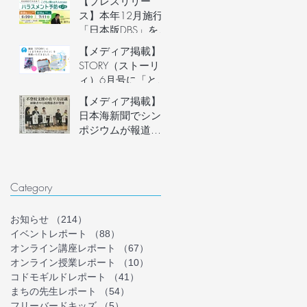
【プレスリリー
説明会開催
ス】本年12月施行
「日本版DBS」を見
据え、フリースク
【メディア掲載】
ール運営者など子
STORY（ストーリ
どもに関わる大人
ィ）6月号に「とま
のための「ハラス
り木オンライン」
【メディア掲載】
メント予防講座」
を掲載いただきま
日本海新聞でシン
を6月20日(土)にオ
した！
ポジウムが報道さ
ンライン開催。フ
れました
リースクール等の
安心安全な組織づ
くりを学ぶ。
Category
お知らせ
（214）
214件の記事
イベントレポート
（88）
88件の記事
オンライン講座レポート
（67）
67件の記事
オンライン授業レポート
（10）
10件の記事
コドモギルドレポート
（41）
41件の記事
まちの先生レポート
（54）
54件の記事
フリーバードキッズ
（5）
5件の記事