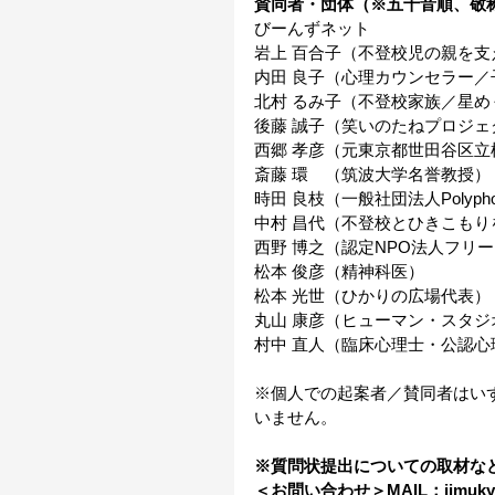
賛同者・団体（※五十音順、敬
びーんずネット
岩上 百合子（不登校児の親を
内田 良子（心理カウンセラー
北村 るみ子（不登校家族／星め
後藤 誠子（笑いのたねプロジ
西郷 孝彦（元東京都世田谷区立
斎藤 環　（筑波大学名誉教授）
時田 良枝（一般社団法人Polyph
中村 昌代（不登校とひきこもり
西野 博之（認定NPO法人フリ
松本 俊彦（精神科医）
松本 光世（ひかりの広場代表）
丸山 康彦（ヒューマン・スタ
村中 直人（臨床心理士・公認心
※個人での起案者／賛同者はい
いません。
※質問状提出についての取材な
＜
お問い合わせ＞MAIL：jimukyok