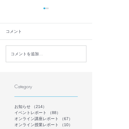
コメント
コメントを追加…
長野県諏訪市の不登校支
【書籍紹介】『
援事業「とまり木オンラ
ちのホームスク
イン」を受託しました
どもがいちばん
る場所で自分ら
～』で当団体が
Category
ました！
お知らせ
（214）
214件の記事
イベントレポート
（88）
88件の記事
オンライン講座レポート
（67）
67件の記事
オンライン授業レポート
（10）
10件の記事