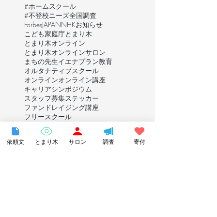
#ホームスクール
#不登校ニーズ全国調査
ForbesJAPAN
NHK
お知らせ
こども家庭庁
とまり木
とまり木オンライン
とまり木オンラインサロン
まちの先生
イエナプラン教育
オルタナティブスクール
オンライン
オンライン講座
キャリア
シンポジウム
スタッフ募集
ステッカー
ファンドレイジング講座
フリースクール
フリースクール全国ネットワーク
フリースペース
依頼文
とまり木
サロン
調査
寄付
フリーバードキッズ
プレスリリース
ホームエディション
ホームエデュケーション
ホームスクーラー
ホームスクーリング
ホームスクール
メディア
メディア出演
ライブ配信
ラジオ