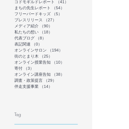
コドモギルドレポート
（41）
41件の記事
まちの先生レポート
（54）
54件の記事
フリーバードキッズ
（5）
5件の記事
プレスリリース
（27）
27件の記事
メディア紹介
（90）
90件の記事
私たちの想い
（18）
18件の記事
代表ブログ
（8）
8件の記事
表記関連
（0）
0件の記事
オンラインサロン
（194）
194件の記事
街のとまり木
（25）
25件の記事
オンライン授業告知
（10）
10件の記事
寄付
（3）
3件の記事
オンライン講座告知
（38）
38件の記事
調査・政策提言
（29）
29件の記事
伴走支援事業
（14）
14件の記事
Tag