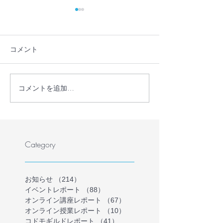
コメント
コメントを追加…
【メディア掲載】
【メディア掲載
STORY（ストーリィ）6
新聞でシンポジ
月号に「とまり木オンラ
道されました
イン」を掲載いただきま
した！
Category
お知らせ
（214）
214件の記事
イベントレポート
（88）
88件の記事
オンライン講座レポート
（67）
67件の記事
オンライン授業レポート
（10）
10件の記事
コドモギルドレポート
（41）
41件の記事