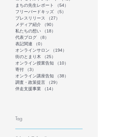
まちの先生レポート
（54）
54件の記事
フリーバードキッズ
（5）
5件の記事
プレスリリース
（27）
27件の記事
メディア紹介
（90）
90件の記事
私たちの想い
（18）
18件の記事
代表ブログ
（8）
8件の記事
表記関連
（0）
0件の記事
オンラインサロン
（194）
194件の記事
街のとまり木
（25）
25件の記事
オンライン授業告知
（10）
10件の記事
寄付
（3）
3件の記事
オンライン講座告知
（38）
38件の記事
調査・政策提言
（29）
29件の記事
伴走支援事業
（14）
14件の記事
Tag