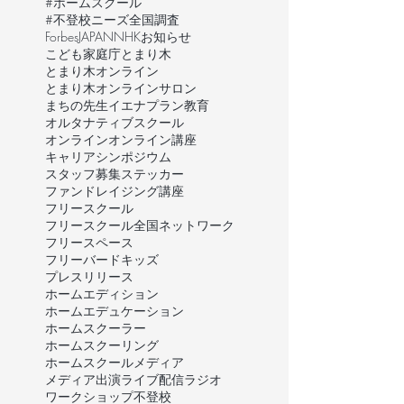
#ホームスクール
#不登校ニーズ全国調査
ForbesJAPAN
NHK
お知らせ
こども家庭庁
とまり木
とまり木オンライン
とまり木オンラインサロン
まちの先生
イエナプラン教育
オルタナティブスクール
オンライン
オンライン講座
キャリア
シンポジウム
スタッフ募集
ステッカー
ファンドレイジング講座
フリースクール
フリースクール全国ネットワーク
フリースペース
フリーバードキッズ
プレスリリース
ホームエディション
ホームエデュケーション
ホームスクーラー
ホームスクーリング
ホームスクール
メディア
メディア出演
ライブ配信
ラジオ
ワークショップ
不登校