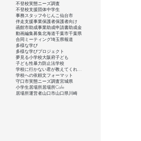
不登校実態ニーズ調査
不登校支援団体
中学生
事務スタッフ
今じんこ
仙台市
伴走支援事業
保護者
保護者向け
函館市
助成事業
助成申請書
助成金
動画編集
募集
北海道
千葉市
千葉県
合同ミーティング
埼玉県
報道
多様な学び
多様な学びプロジェクト
夢見る小学校
大阪府
子ども
子ども性暴力防止法
学校
学校に行かない君が教えてくれたこと
学校への依頼文フォーマット
守口市
実態ニーズ調査
宮城県
小学生
居場所
居場所Cafe
居場所運営者
山口市
山口県
川崎