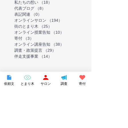
私たちの想い
（18）
18件の記事
代表ブログ
（8）
8件の記事
表記関連
（0）
0件の記事
オンラインサロン
（194）
194件の記事
街のとまり木
（25）
25件の記事
オンライン授業告知
（10）
10件の記事
寄付
（3）
3件の記事
オンライン講座告知
（38）
38件の記事
調査・政策提言
（29）
29件の記事
伴走支援事業
（14）
14件の記事
Tag
依頼文
とまり木
サロン
調査
寄付
#ホームスクール
#不登校ニーズ全国調査
ForbesJAPAN
NHK
お知らせ
こども家庭庁
とまり木
とまり木オンライン