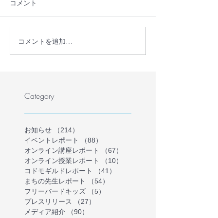
コメント
コメントを追加…
【プレスリリース】学校
【プレスリリー
に行かない・行けない子
員・フリースク
どもの理解を深める保護
護者が共に、学
者向けオンラインイベン
ない・行けない
トを開催
気持ちを理解す
Category
インイベントを
お知らせ
（214）
214件の記事
イベントレポート
（88）
88件の記事
オンライン講座レポート
（67）
67件の記事
オンライン授業レポート
（10）
10件の記事
コドモギルドレポート
（41）
41件の記事
まちの先生レポート
（54）
54件の記事
フリーバードキッズ
（5）
5件の記事
プレスリリース
（27）
27件の記事
メディア紹介
（90）
90件の記事