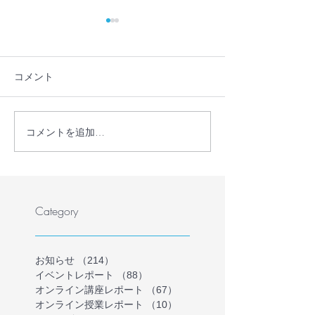
コメント
コメントを追加…
長野県諏訪市の不登校支
【書籍紹介】『
援事業「とまり木オンラ
ちのホームスク
イン」を受託しました
どもがいちばん
る場所で自分ら
～』で当団体が
Category
ました！
お知らせ
（214）
214件の記事
イベントレポート
（88）
88件の記事
オンライン講座レポート
（67）
67件の記事
オンライン授業レポート
（10）
10件の記事