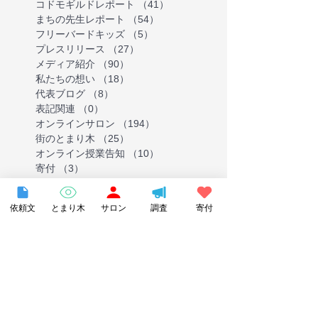
コドモギルドレポート
（41）
41件の記事
まちの先生レポート
（54）
54件の記事
フリーバードキッズ
（5）
5件の記事
プレスリリース
（27）
27件の記事
メディア紹介
（90）
90件の記事
私たちの想い
（18）
18件の記事
代表ブログ
（8）
8件の記事
表記関連
（0）
0件の記事
オンラインサロン
（194）
194件の記事
街のとまり木
（25）
25件の記事
オンライン授業告知
（10）
10件の記事
寄付
（3）
3件の記事
オンライン講座告知
（38）
38件の記事
調査・政策提言
（29）
29件の記事
依頼文
とまり木
サロン
調査
寄付
伴走支援事業
（14）
14件の記事
Tag