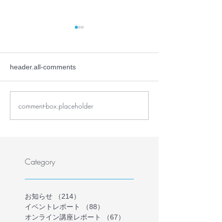
header.all-comments
comment-box.placeholder
【プレスリリース】学校
【プレスリリー
に行かない・行けない子
員・フリースク
どもの理解を深める保護
護者が共に、学
者向けオンラインイベン
ない・行けない
トを開催
気持ちを理解す
Category
インイベントを
お知らせ
（214）
214件の記事
イベントレポート
（88）
88件の記事
オンライン講座レポート
（67）
67件の記事