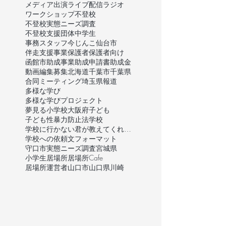
メディア出演
ライブ配信
ラジオ
ワークショップ
不登校
不登校実態ニーズ調査
不登校支援団体
中学生
事務スタッフ
今じんこ
仙台市
伴走支援事業
保護者
保護者向け
函館市
助成事業
助成申請書
助成金
動画編集
募集
北海道
千葉市
千葉県
合同ミーティング
埼玉県
報道
多様な学び
多様な学びプロジェクト
夢見る小学校
大阪府
子ども
子ども性暴力防止法
学校
学校に行かない君が教えてくれたこと
学校への依頼文フォーマット
守口市
実態ニーズ調査
宮城県
小学生
居場所
居場所Cafe
居場所運営者
山口市
山口県
川崎