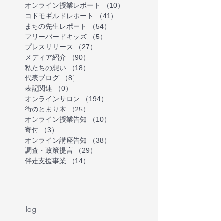
オンライン授業レポート
（10）
10件の記事
コドモギルドレポート
（41）
41件の記事
まちの先生レポート
（54）
54件の記事
フリーバードキッズ
（5）
5件の記事
プレスリリース
（27）
27件の記事
メディア紹介
（90）
90件の記事
私たちの想い
（18）
18件の記事
代表ブログ
（8）
8件の記事
表記関連
（0）
0件の記事
オンラインサロン
（194）
194件の記事
街のとまり木
（25）
25件の記事
オンライン授業告知
（10）
10件の記事
寄付
（3）
3件の記事
オンライン講座告知
（38）
38件の記事
調査・政策提言
（29）
29件の記事
伴走支援事業
（14）
14件の記事
Tag