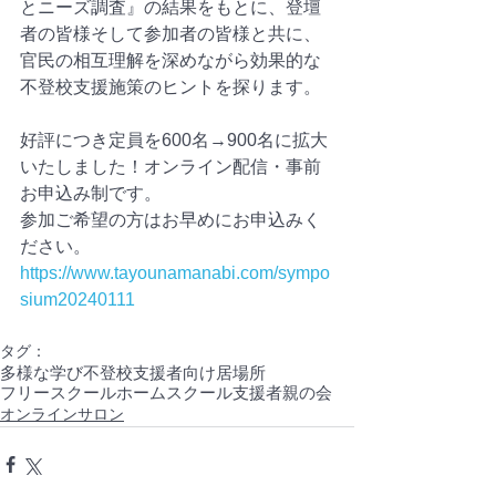
とニーズ調査』の結果をもとに、登壇
者の皆様そして参加者の皆様と共に、
官民の相互理解を深めながら効果的な
不登校支援施策のヒントを探ります。
好評につき定員を600名→900名に拡大
いたしました！オンライン配信・事前
お申込み制です。
参加ご希望の方はお早めにお申込みく
ださい。
https://www.tayounamanabi.com/sympo
sium20240111
タグ：
多様な学び
不登校
支援者向け
居場所
フリースクール
ホームスクール
支援者
親の会
オンラインサロン