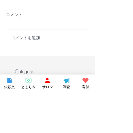
コメント
コメントを追加…
長野県諏訪市の不登校支
【書籍紹介】『
援事業「とまり木オンラ
ちのホームスク
イン」を受託しました
どもがいちばん
る場所で自分ら
～』で当団体が
Category
ました！
依頼文
とまり木
サロン
調査
寄付
お知らせ
（214）
214件の記事
イベントレポート
（88）
88件の記事
オンライン講座レポート
（67）
67件の記事
オンライン授業レポート
（10）
10件の記事
コドモギルドレポート
（41）
41件の記事
まちの先生レポート
（54）
54件の記事
フリーバードキッズ
（5）
5件の記事