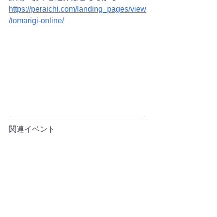
https://peraichi.com/landing_pages/view
/tomarigi-online/
関連イベント