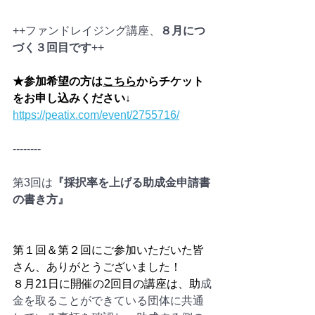
++ファンドレイジング講座、
８月につ
づく３回目です
++
★参加希望の方は
こちら
からチケット
をお申し込みください↓
https://peatix.com/event/2755716/
--------
第3回は
『採択率を上げる助成金申請書
の書き方』
第１回＆第２回にご参加いただいた皆
さん、ありがとうございました！
８月21日に開催の2回目の講座は、助
成
金を取ることができている団体に共通