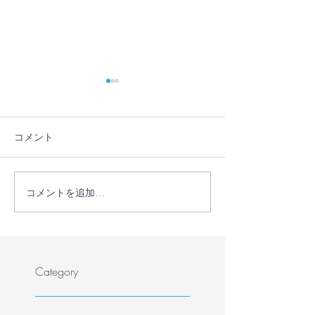
コメント
コメントを追加…
【プレスリリース】学校
教員・フリース
に行かない・行けない子
保護者が共に、
どもの理解を深める保護
かない・行けな
者向けオンラインイベン
の気持ちを理解
トを開催
ラインイベント
Category
を募集します（
催）