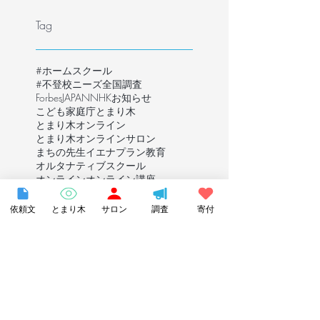
Tag
#ホームスクール
#不登校ニーズ全国調査
ForbesJAPAN
NHK
お知らせ
こども家庭庁
とまり木
とまり木オンライン
とまり木オンラインサロン
まちの先生
イエナプラン教育
オルタナティブスクール
オンライン
オンライン講座
キャリア
シンポジウム
スタッフ募集
ステッカー
依頼文
とまり木
サロン
調査
寄付
ファンドレイジング講座
フリースクール
フリースクール全国ネットワーク
フリースペース
フリーバードキッズ
プレスリリース
ホームエディション
ホームエデュケーション