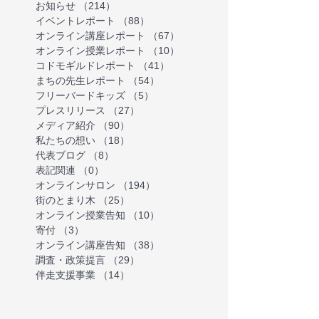
お知らせ
（214）
214件の記事
イベントレポート
（88）
88件の記事
オンライン講座レポート
（67）
67件の記事
オンライン授業レポート
（10）
10件の記事
コドモギルドレポート
（41）
41件の記事
まちの先生レポート
（54）
54件の記事
フリーバードキッズ
（5）
5件の記事
プレスリリース
（27）
27件の記事
メディア紹介
（90）
90件の記事
私たちの想い
（18）
18件の記事
代表ブログ
（8）
8件の記事
表記関連
（0）
0件の記事
オンラインサロン
（194）
194件の記事
街のとまり木
（25）
25件の記事
オンライン授業告知
（10）
10件の記事
寄付
（3）
3件の記事
オンライン講座告知
（38）
38件の記事
調査・政策提言
（29）
29件の記事
伴走支援事業
（14）
14件の記事