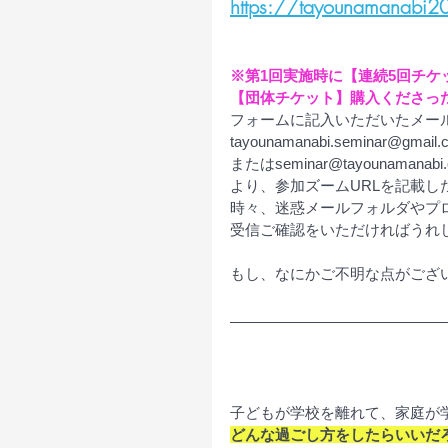
https://tayounamanabi2
※第1回実施時に【連続5回チケ
【団体チケット】購入くださっ
フォームに記入いただいたメー
tayounamanabi.seminar@gmail.
またはseminar@tayounamanabi
より、参加ズームURLを記載し
時々、迷惑メールフォルダやプ
受信ご確認をいただければうれ
もし、なにかご不明な点がござ
子どもが学校を離れて、家庭が
どんな過ごし方をしたらいいだ