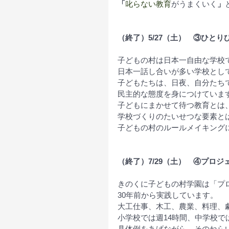
「
叱らない教育
がうまくいく
」
（終了）5/27（土）　③ひと
子どもの村は日本一自由な学校
日本一話し合いが多い学校とし
子どもたちは、日夜、自分たち
民主的な態度を身につけていま
子どもにまかせて待つ教育とは
学校づくりのたいせつな要素と
子どもの村のルールメイキング
（終了）7/29（土）　④プロ
きのくに子どもの村学園は「プ
30年前から実践しています。
大工仕事、木工、農業、料理、
小学校では週14時間、中学校で
具体例をあげながら、そのねら