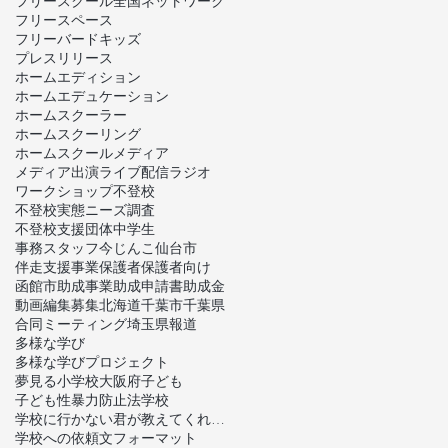
フリースクール全国ネットワーク
フリースペース
フリーバードキッズ
プレスリリース
ホームエディション
ホームエデュケーション
ホームスクーラー
ホームスクーリング
ホームスクール
メディア
メディア出演
ライブ配信
ラジオ
ワークショップ
不登校
不登校実態ニーズ調査
不登校支援団体
中学生
事務スタッフ
今じんこ
仙台市
伴走支援事業
保護者
保護者向け
函館市
助成事業
助成申請書
助成金
動画編集
募集
北海道
千葉市
千葉県
合同ミーティング
埼玉県
報道
多様な学び
多様な学びプロジェクト
夢見る小学校
大阪府
子ども
子ども性暴力防止法
学校
学校に行かない君が教えてくれたこと
学校への依頼文フォーマット