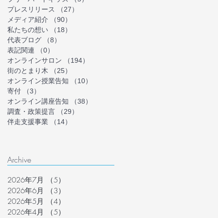
プレスリリース
（27）
27件の記事
メディア紹介
（90）
90件の記事
私たちの想い
（18）
18件の記事
代表ブログ
（8）
8件の記事
表記関連
（0）
0件の記事
オンラインサロン
（194）
194件の記事
街のとまり木
（25）
25件の記事
オンライン授業告知
（10）
10件の記事
寄付
（3）
3件の記事
オンライン講座告知
（38）
38件の記事
調査・政策提言
（29）
29件の記事
伴走支援事業
（14）
14件の記事
Archive
2026年7月
（5）
5件の記事
2026年6月
（3）
3件の記事
2026年5月
（4）
4件の記事
2026年4月
（5）
5件の記事