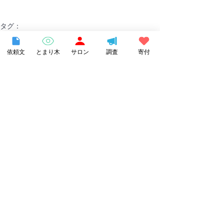
タグ：
多様な学び
支援者向け
子ども
街のとまり木
依頼文
とまり木
サロン
調査
寄付
すべて表示
関連記事