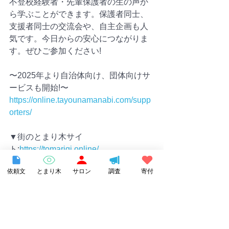
不登校経験者・先輩保護者の生の声か
ら学ぶことができます。保護者同士、
支援者同士の交流会や、自主企画も人
気です。今日からの安心につながりま
す。ぜひご参加ください!
〜2025年より自治体向け、団体向けサ
ービスも開始!〜
https://online.tayounamanabi.com/supp
orters/
▼街のとまり木サイ
ト:
https://tomarigi.online/
『街全体を学び場に』というコンセプ
依頼文
とまり木
サロン
調査
寄付
トで、平日の昼間でも安心して立ち寄
れる地域の居場所や相談先「街のとま
り木」を紹介しています。孤独感を感
じやすい時間帯に、当サイトにてお住
まいの地域を検索すると、安心して立