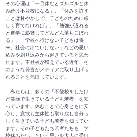
その心理は「一旦休むとズルズルと休
み続け不登校になる」、「休みを許す
ことは甘やかしで、子どものために厳
しく育てなければ」、「勉強が遅れる
と進学に影響してどんどん落ちこぼれ
る」、「学校へ行けない子どもは将
来、社会に出ていけない」などの思い
込みや刷り込みから起きていると思わ
れます。不登校が増えている近年、そ
のような発言がメディアに取り上げら
れることを危惧しています。  
　私たちは、多くの「不登校をしたけ
ど笑顔で生きている子ども若者」を知
っています。休むことで心身ともに安
心し、意欲も主体性も取り戻し自分ら
しく生きている子ども若者を知ってい
ます。その子どもたち若者たちも「学
校休みたい」という思いを大人に受け