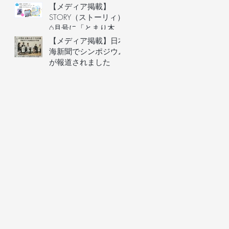
ースクール運営者など
【メディア掲載】
子どもに関わる大人の
STORY（ストーリィ）
ための「ハラスメント
6月号に「とまり木オ
予防講座」を6月20日
ンライン」を掲載いた
【メディア掲載】日本
(土)にオンライン開
だきました！
海新聞でシンポジウム
催。フリースクール等
が報道されました
5
の安心安全な組織づく
りを学ぶ。
