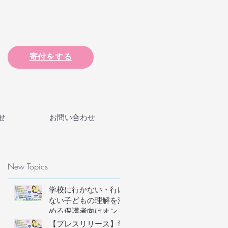
寄付をする
せ
お問い合わせ
New Topics
学校に行かない・行け
ない子どもの理解を深
める保護者向けオンラ
インイベントの参加者
【プレスリリース】学