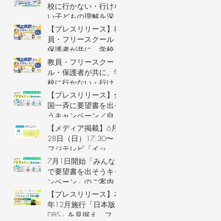
を募集します（長野県
校に行かない・行けな
主催）
い子どもの理解を深め
る保護者向けオンライ
【プレスリリース】教
ンイベントを開催
員・フリースクール・
保護者が共に、学校に
行かない・行けない子
教員・フリースクー
どもの気持ちを理解す
ル・保護者が共に、学
るオンラインイベント
校に行かない・行けな
を開催
い子どもの気持ちを理
【プレスリリース】全
解するオンラインイベ
国一斉に要望書を出そ
ントの参加者を募集し
うキャンペーン／自治
ます（長野県主催）
体予算要望支援AIの利
【メディア掲載】6月
用権つき！／不登校家
28日（日）17:30〜
庭への支援制度づくり
フジテレビ「イッ
へ
ト！」で街のとまり木
7月1日開始「みんな
が紹介されました！
で要望書を出そうキャ
ンペーン」のご案内
&7月3日説明会開催
【プレスリリース】本
年12月施行「日本版
DBS」を見据え、フリ