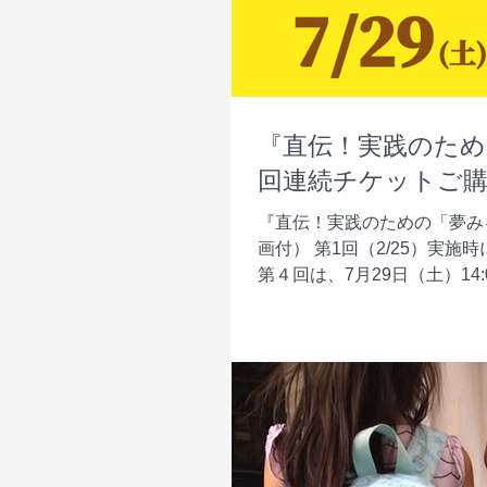
『直伝！実践のため
回連続チケットご
『直伝！実践のための「夢み
画付） 第1回（2/25）実
第４回は、7月29日（土）14:0