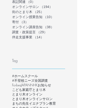
表記関連
（0）
0件の記事
オンラインサロン
（194）
194件の記事
街のとまり木
（25）
25件の記事
オンライン授業告知
（10）
10件の記事
寄付
（3）
3件の記事
オンライン講座告知
（38）
38件の記事
調査・政策提言
（29）
29件の記事
伴走支援事業
（14）
14件の記事
Tag
#ホームスクール
#不登校ニーズ全国調査
ForbesJAPAN
NHK
お知らせ
こども家庭庁
とまり木
とまり木オンライン
とまり木オンラインサロン
まちの先生
イエナプラン教育
オルタナティブスクール