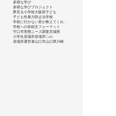
多様な学び
多様な学びプロジェクト
夢見る小学校
大阪府
子ども
子ども性暴力防止法
学校
学校に行かない君が教えてくれたこと
学校への依頼文フォーマット
守口市
実態ニーズ調査
宮城県
小学生
居場所
居場所Cafe
居場所運営者
山口市
山口県
川崎