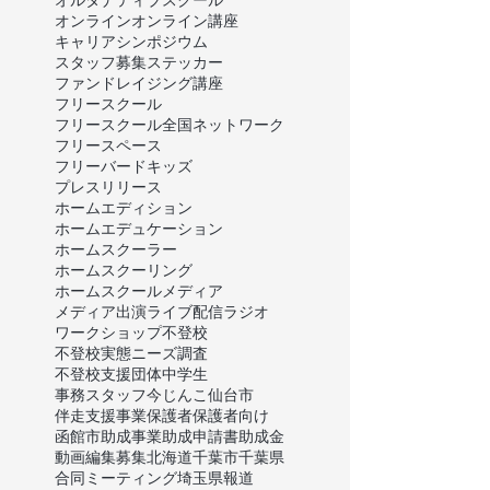
オンライン
オンライン講座
キャリア
シンポジウム
スタッフ募集
ステッカー
ファンドレイジング講座
フリースクール
フリースクール全国ネットワーク
フリースペース
フリーバードキッズ
プレスリリース
ホームエディション
ホームエデュケーション
ホームスクーラー
ホームスクーリング
ホームスクール
メディア
メディア出演
ライブ配信
ラジオ
ワークショップ
不登校
不登校実態ニーズ調査
不登校支援団体
中学生
事務スタッフ
今じんこ
仙台市
伴走支援事業
保護者
保護者向け
函館市
助成事業
助成申請書
助成金
動画編集
募集
北海道
千葉市
千葉県
合同ミーティング
埼玉県
報道