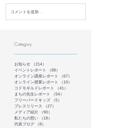
コメントを追加…
【プレスリリース】学校
【プレスリリー
に行かない・行けない子
員・フリースク
どもの理解を深める保護
護者が共に、学
者向けオンラインイベン
ない・行けない
トを開催
気持ちを理解す
Category
インイベントを
お知らせ
（214）
214件の記事
イベントレポート
（88）
88件の記事
オンライン講座レポート
（67）
67件の記事
オンライン授業レポート
（10）
10件の記事
コドモギルドレポート
（41）
41件の記事
まちの先生レポート
（54）
54件の記事
フリーバードキッズ
（5）
5件の記事
プレスリリース
（27）
27件の記事
メディア紹介
（90）
90件の記事
私たちの想い
（18）
18件の記事
代表ブログ
（8）
8件の記事