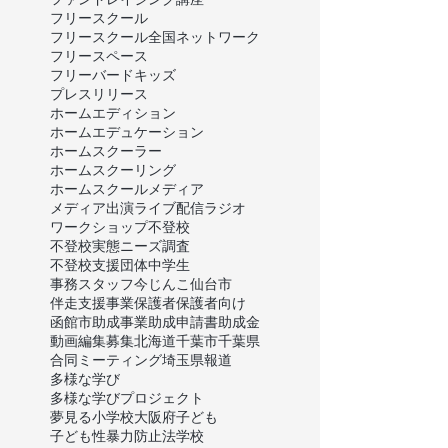
フリースクール
フリースクール全国ネットワーク
フリースペース
フリーバードキッズ
プレスリリース
ホームエディション
ホームエデュケーション
ホームスクーラー
ホームスクーリング
ホームスクール
メディア
メディア出演
ライブ配信
ラジオ
ワークショップ
不登校
不登校実態ニーズ調査
不登校支援団体
中学生
事務スタッフ
今じんこ
仙台市
伴走支援事業
保護者
保護者向け
函館市
助成事業
助成申請書
助成金
動画編集
募集
北海道
千葉市
千葉県
合同ミーティング
埼玉県
報道
多様な学び
多様な学びプロジェクト
夢見る小学校
大阪府
子ども
子ども性暴力防止法
学校