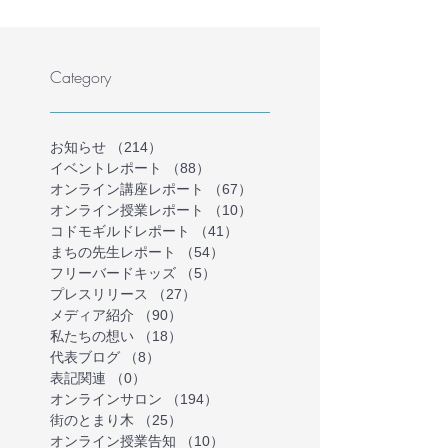
どもの理解を深める保護
護者が共に、学
者向けオンラインイベン
ない・行けない
トを開催
気持ちを理解す
Category
インイベントを
お知らせ
（214）
214件の記事
イベントレポート
（88）
88件の記事
オンライン講座レポート
（67）
67件の記事
オンライン授業レポート
（10）
10件の記事
コドモギルドレポート
（41）
41件の記事
まちの先生レポート
（54）
54件の記事
フリーバードキッズ
（5）
5件の記事
プレスリリース
（27）
27件の記事
メディア紹介
（90）
90件の記事
私たちの想い
（18）
18件の記事
代表ブログ
（8）
8件の記事
表記関連
（0）
0件の記事
オンラインサロン
（194）
194件の記事
街のとまり木
（25）
25件の記事
オンライン授業告知
（10）
10件の記事