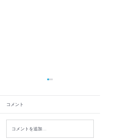
コメント
コメントを追加…
【プレスリリース】学校
【プレスリリー
に行かない・行けない子
員・フリースク