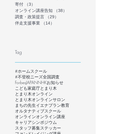
寄付
（3）
3件の記事
オンライン講座告知
（38）
38件の記事
調査・政策提言
（29）
29件の記事
伴走支援事業
（14）
14件の記事
Tag
#ホームスクール
#不登校ニーズ全国調査
ForbesJAPAN
NHK
お知らせ
こども家庭庁
とまり木
とまり木オンライン
とまり木オンラインサロン
まちの先生
イエナプラン教育
オルタナティブスクール
オンライン
オンライン講座
キャリア
シンポジウム
スタッフ募集
ステッカー
ファンドレイジング講座