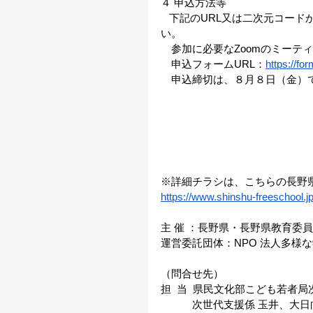
４ 申込方法等 
   下記のURL又は二次元コ
い。 
　参加に必要なZoomのミーテ
　申込フォームURL：
https://f
　申込締切は、８月８日（金）
※詳細チラシは、こちらの長野
https://www.shinshu-freeschool.jp
主 催 ：長野県・長野県教育委員
運営委託団体：NPO 法人多様
（問合せ先） 
担  当  県民文化部こども若者
　　　次世代支援係 玉井、大日