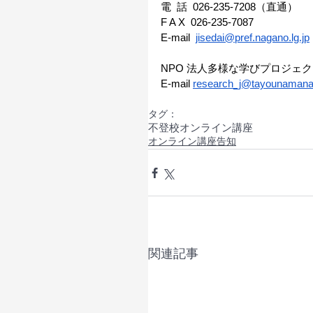
電  話  026-235-7208（直通） 
F A X  026-235-7087 
E-mail  
jisedai@pref.nagano.lg.jp
NPO 法人多様な学びプロジェク
E-mail 
research_j@tayounamana
タグ：
不登校
オンライン講座
オンライン講座告知
関連記事