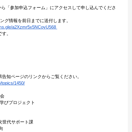
ードから「参加申込フォーム」にアクセスして申し込んでくださ
ィング情報を前日までに送付します。 
orms.gle/a2Xzmr5x5NCoyU568
です。
県告知ページのリンクからご覧ください。
/topics/1450/
会 
な学びプロジェクト
局次世代サポート課 
向 