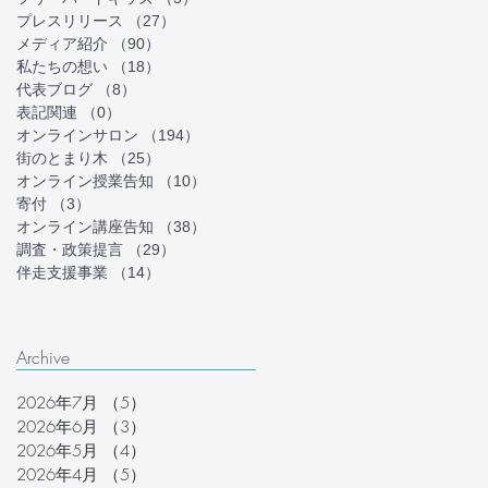
プレスリリース
（27）
27件の記事
メディア紹介
（90）
90件の記事
私たちの想い
（18）
18件の記事
代表ブログ
（8）
8件の記事
表記関連
（0）
0件の記事
オンラインサロン
（194）
194件の記事
街のとまり木
（25）
25件の記事
オンライン授業告知
（10）
10件の記事
寄付
（3）
3件の記事
オンライン講座告知
（38）
38件の記事
調査・政策提言
（29）
29件の記事
伴走支援事業
（14）
14件の記事
Archive
2026年7月
（5）
5件の記事
2026年6月
（3）
3件の記事
2026年5月
（4）
4件の記事
2026年4月
（5）
5件の記事