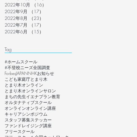
2022年10月
（16）
16件の記事
2022年9月
（17）
17件の記事
2022年8月
（23）
23件の記事
2022年7月
（17）
17件の記事
2022年6月
（15）
15件の記事
Tag
#ホームスクール
#不登校ニーズ全国調査
ForbesJAPAN
NHK
お知らせ
こども家庭庁
とまり木
とまり木オンライン
とまり木オンラインサロン
まちの先生
イエナプラン教育
オルタナティブスクール
オンライン
オンライン講座
キャリア
シンポジウム
スタッフ募集
ステッカー
ファンドレイジング講座
フリースクール