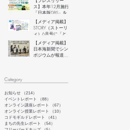
【プレスリリー
説明会開催
ス】本年12月施行
「日本版DBS」を見
据え、フリースク
【メディア掲載】
ール運営者など子
STORY（ストーリ
どもに関わる大人
ィ）6月号に「とま
のための「ハラス
り木オンライン」
【メディア掲載】
メント予防講座」
を掲載いただきま
日本海新聞でシン
を6月20日(土)にオ
した！
ポジウムが報道さ
ンライン開催。フ
れました
リースクール等の
安心安全な組織づ
くりを学ぶ。
Category
お知らせ
（214）
214件の記事
イベントレポート
（88）
88件の記事
オンライン講座レポート
（67）
67件の記事
オンライン授業レポート
（10）
10件の記事
コドモギルドレポート
（41）
41件の記事
まちの先生レポート
（54）
54件の記事
フリーバードキッズ
（5）
5件の記事