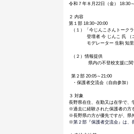
令和７年８月22日（金） 18:30～21
２ 内容 
第１部 18:30~20:00         
  （１）「今じんこさんトークラ
　　　　登壇者 今 じんこ 氏 
　　　　モデレーター 生駒 知里
  （２）情報提供 
     　　　県内の不登校支援に
  第２部 20:05～21:00 
   ・保護者交流会（自由参加） 
３ 対象   
長野県在住、在勤又は在学で、
※過去に経験された保護者の方を
※長野県の方が優先ですが、県
※
第２部『保護者交流会』は、