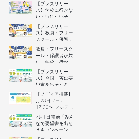
者向けオンライン
【プレスリリー
イベントの参加者
ス】学校に行かな
を募集します（長
い・行けない子ど
野県主催）
もの理解を深める
【プレスリリー
保護者向けオンラ
ス】教員・フリー
インイベントを開
スクール・保護者
催
が共に、学校に行
教員・フリースク
かない・行けない
ール・保護者が共
子どもの気持ちを
に、学校に行かな
理解するオンライ
い・行けない子ど
【プレスリリー
ンイベントを開催
もの気持ちを理解
ス】全国一斉に要
するオンラインイ
望書を出そうキャ
ベントの参加者を
ンペーン／自治体
【メディア掲載】6
募集します（長野
予算要望支援AIの
月28日（日）
県主催）
利用権つき！／不
17:30〜 フジテレ
登校家庭への支援
ビ「イット！」で
7月1日開始「みん
制度づくりへ
街のとまり木が紹
なで要望書を出そ
介されました！
うキャンペーン」
のご案内&7月3日