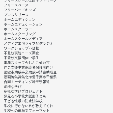
フリースクール全国ネットワーク
フリースペース
フリーバードキッズ
プレスリリース
ホームエディション
ホームエデュケーション
ホームスクーラー
ホームスクーリング
ホームスクール
メディア
メディア出演
ライブ配信
ラジオ
ワークショップ
不登校
不登校実態ニーズ調査
不登校支援団体
中学生
事務スタッフ
今じんこ
仙台市
伴走支援事業
保護者
保護者向け
函館市
助成事業
助成申請書
助成金
動画編集
募集
北海道
千葉市
千葉県
合同ミーティング
埼玉県
報道
多様な学び
多様な学びプロジェクト
夢見る小学校
大阪府
子ども
子ども性暴力防止法
学校
学校に行かない君が教えてくれたこと
学校への依頼文フォーマット