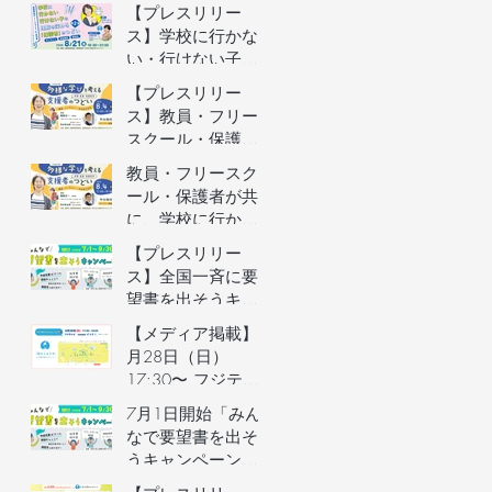
者向けオンライン
【プレスリリー
イベントの参加者
ス】学校に行かな
を募集します（長
い・行けない子ど
野県主催）
もの理解を深める
【プレスリリー
保護者向けオンラ
ス】教員・フリー
インイベントを開
スクール・保護者
催
が共に、学校に行
教員・フリースク
かない・行けない
ール・保護者が共
子どもの気持ちを
に、学校に行かな
理解するオンライ
い・行けない子ど
【プレスリリー
ンイベントを開催
もの気持ちを理解
ス】全国一斉に要
するオンラインイ
望書を出そうキャ
ベントの参加者を
ンペーン／自治体
【メディア掲載】6
募集します（長野
予算要望支援AIの
月28日（日）
県主催）
利用権つき！／不
17:30〜 フジテレ
登校家庭への支援
ビ「イット！」で
7月1日開始「みん
制度づくりへ
街のとまり木が紹
なで要望書を出そ
介されました！
うキャンペーン」
のご案内&7月3日