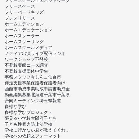
フリースクール全国ネットワーク
フリースペース
フリーバードキッズ
プレスリリース
ホームエディション
ホームエデュケーション
ホームスクーラー
ホームスクーリング
ホームスクール
メディア
メディア出演
ライブ配信
ラジオ
ワークショップ
不登校
不登校実態ニーズ調査
不登校支援団体
中学生
事務スタッフ
今じんこ
仙台市
伴走支援事業
保護者
保護者向け
函館市
助成事業
助成申請書
助成金
動画編集
募集
北海道
千葉市
千葉県
合同ミーティング
埼玉県
報道
多様な学び
多様な学びプロジェクト
夢見る小学校
大阪府
子ども
子ども性暴力防止法
学校
学校に行かない君が教えてくれたこと
学校への依頼文フォーマット