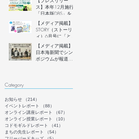
【プレスリリー
説明会開催
ス】本年12月施行
「日本版DBS」を見
据え、フリースク
【メディア掲載】
ール運営者など子
STORY（ストーリ
どもに関わる大人
ィ）6月号に「とま
のための「ハラス
り木オンライン」
【メディア掲載】
メント予防講座」
を掲載いただきま
日本海新聞でシン
を6月20日(土)にオ
した！
ポジウムが報道さ
ンライン開催。フ
れました
リースクール等の
安心安全な組織づ
くりを学ぶ。
Category
お知らせ
（214）
214件の記事
イベントレポート
（88）
88件の記事
オンライン講座レポート
（67）
67件の記事
オンライン授業レポート
（10）
10件の記事
コドモギルドレポート
（41）
41件の記事
まちの先生レポート
（54）
54件の記事
フリーバードキッズ
（5）
5件の記事