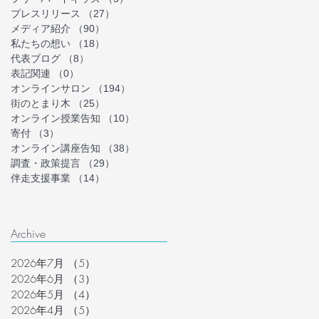
プレスリリース
（27）
27件の記事
メディア紹介
（90）
90件の記事
私たちの想い
（18）
18件の記事
代表ブログ
（8）
8件の記事
表記関連
（0）
0件の記事
オンラインサロン
（194）
194件の記事
街のとまり木
（25）
25件の記事
オンライン授業告知
（10）
10件の記事
寄付
（3）
3件の記事
オンライン講座告知
（38）
38件の記事
調査・政策提言
（29）
29件の記事
伴走支援事業
（14）
14件の記事
Archive
2026年7月
（5）
5件の記事
2026年6月
（3）
3件の記事
2026年5月
（4）
4件の記事
2026年4月
（5）
5件の記事