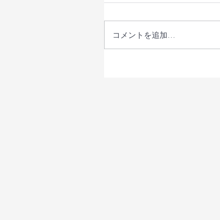
コメントを追加…
【メディア掲載】6月28
17:30〜 フジテレビ「イ
で街のとまり木が紹介さ
た！