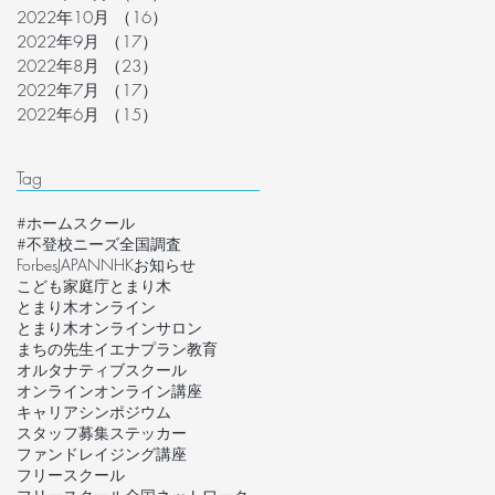
2022年10月
（16）
16件の記事
2022年9月
（17）
17件の記事
2022年8月
（23）
23件の記事
2022年7月
（17）
17件の記事
2022年6月
（15）
15件の記事
Tag
#ホームスクール
#不登校ニーズ全国調査
ForbesJAPAN
NHK
お知らせ
こども家庭庁
とまり木
とまり木オンライン
とまり木オンラインサロン
まちの先生
イエナプラン教育
オルタナティブスクール
オンライン
オンライン講座
キャリア
シンポジウム
スタッフ募集
ステッカー
ファンドレイジング講座
フリースクール