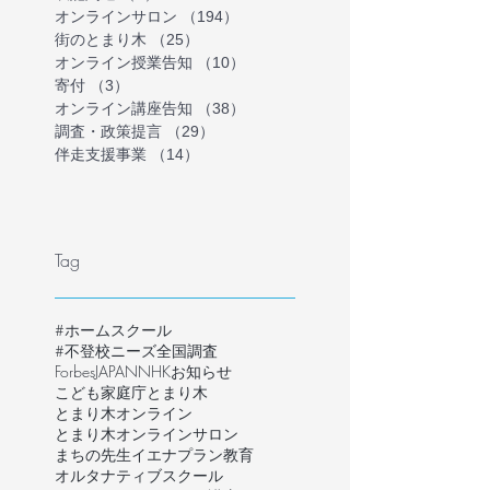
オンラインサロン
（194）
194件の記事
街のとまり木
（25）
25件の記事
オンライン授業告知
（10）
10件の記事
寄付
（3）
3件の記事
オンライン講座告知
（38）
38件の記事
調査・政策提言
（29）
29件の記事
伴走支援事業
（14）
14件の記事
Tag
#ホームスクール
#不登校ニーズ全国調査
ForbesJAPAN
NHK
お知らせ
こども家庭庁
とまり木
とまり木オンライン
とまり木オンラインサロン
まちの先生
イエナプラン教育
オルタナティブスクール