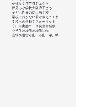
多様な学びプロジェクト
夢見る小学校
大阪府
子ども
子ども性暴力防止法
学校
学校に行かない君が教えてくれたこと
学校への依頼文フォーマット
守口市
実態ニーズ調査
宮城県
小学生
居場所
居場所Cafe
居場所運営者
山口市
山口県
川崎