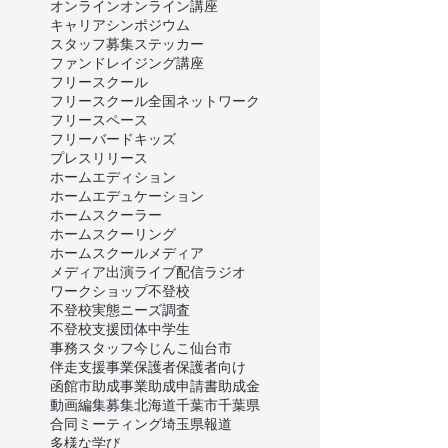
オンライン
オンライン講座
キャリア
シンポジウム
スタッフ募集
ステッカー
ファンドレイジング講座
フリースクール
フリースクール全国ネットワーク
フリースペース
フリーバードキッズ
プレスリリース
ホームエディション
ホームエデュケーション
ホームスクーラー
ホームスクーリング
ホームスクール
メディア
メディア出演
ライブ配信
ラジオ
ワークショップ
不登校
不登校実態ニーズ調査
不登校支援団体
中学生
事務スタッフ
今じんこ
仙台市
伴走支援事業
保護者
保護者向け
函館市
助成事業
助成申請書
助成金
動画編集
募集
北海道
千葉市
千葉県
合同ミーティング
埼玉県
報道
多様な学び