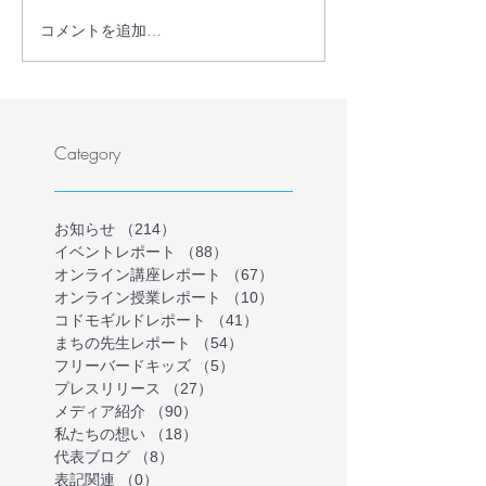
コメントを追加…
【プレスリリース】学校
教員・フリース
に行かない・行けない子
保護者が共に、
どもの理解を深める保護
かない・行けな
者向けオンラインイベン
の気持ちを理解
トを開催
ラインイベント
Category
を募集します（
催）
お知らせ
（214）
214件の記事
イベントレポート
（88）
88件の記事
オンライン講座レポート
（67）
67件の記事
オンライン授業レポート
（10）
10件の記事
コドモギルドレポート
（41）
41件の記事
まちの先生レポート
（54）
54件の記事
フリーバードキッズ
（5）
5件の記事
プレスリリース
（27）
27件の記事
メディア紹介
（90）
90件の記事
私たちの想い
（18）
18件の記事
代表ブログ
（8）
8件の記事
表記関連
（0）
0件の記事