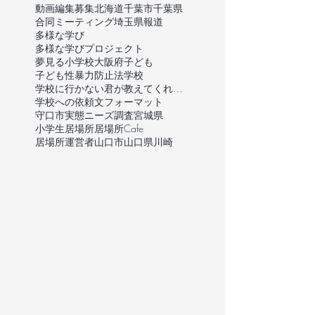
動画編集
募集
北海道
千葉市
千葉県
合同ミーティング
埼玉県
報道
多様な学び
多様な学びプロジェクト
夢見る小学校
大阪府
子ども
子ども性暴力防止法
学校
学校に行かない君が教えてくれたこと
学校への依頼文フォーマット
守口市
実態ニーズ調査
宮城県
小学生
居場所
居場所Cafe
居場所運営者
山口市
山口県
川崎