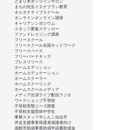
とまり木オンラインサロン
まちの先生
イエナプラン教育
オルタナティブスクール
オンライン
オンライン講座
キャリア
シンポジウム
スタッフ募集
ステッカー
ファンドレイジング講座
フリースクール
フリースクール全国ネットワーク
フリースペース
フリーバードキッズ
プレスリリース
ホームエディション
ホームエデュケーション
ホームスクーラー
ホームスクーリング
ホームスクール
メディア
メディア出演
ライブ配信
ラジオ
ワークショップ
不登校
不登校実態ニーズ調査
不登校支援団体
中学生
事務スタッフ
今じんこ
仙台市
伴走支援事業
保護者
保護者向け
函館市
助成事業
助成申請書
助成金