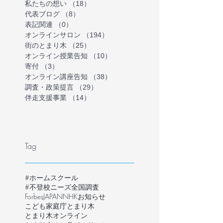
私たちの想い
（18）
18件の記事
代表ブログ
（8）
8件の記事
表記関連
（0）
0件の記事
オンラインサロン
（194）
194件の記事
街のとまり木
（25）
25件の記事
オンライン授業告知
（10）
10件の記事
寄付
（3）
3件の記事
オンライン講座告知
（38）
38件の記事
調査・政策提言
（29）
29件の記事
伴走支援事業
（14）
14件の記事
Tag
#ホームスクール
#不登校ニーズ全国調査
ForbesJAPAN
NHK
お知らせ
こども家庭庁
とまり木
とまり木オンライン