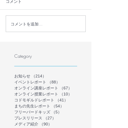
コメント
コメントを追加…
【メディア掲載】
【メディア掲載
STORY（ストーリィ）6
新聞でシンポジ
月号に「とまり木オンラ
道されました
イン」を掲載いただきま
した！
Category
お知らせ
（214）
214件の記事
イベントレポート
（88）
88件の記事
オンライン講座レポート
（67）
67件の記事
オンライン授業レポート
（10）
10件の記事
コドモギルドレポート
（41）
41件の記事
まちの先生レポート
（54）
54件の記事
フリーバードキッズ
（5）
5件の記事
プレスリリース
（27）
27件の記事
メディア紹介
（90）
90件の記事