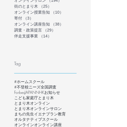
オンラインサロン
（194）
194件の記事
街のとまり木
（25）
25件の記事
オンライン授業告知
（10）
10件の記事
寄付
（3）
3件の記事
オンライン講座告知
（38）
38件の記事
調査・政策提言
（29）
29件の記事
伴走支援事業
（14）
14件の記事
Tag
#ホームスクール
#不登校ニーズ全国調査
ForbesJAPAN
NHK
お知らせ
こども家庭庁
とまり木
とまり木オンライン
とまり木オンラインサロン
まちの先生
イエナプラン教育
オルタナティブスクール
オンライン
オンライン講座