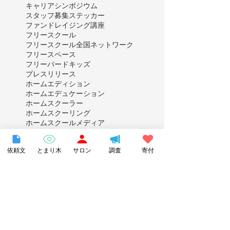
キャリア
シンポジウム
スタッフ募集
ステッカー
ファンドレイジング講座
フリースクール
フリースクール全国ネットワーク
フリースペース
フリーバードキッズ
プレスリリース
ホームエディション
ホームエデュケーション
ホームスクーラー
ホームスクーリング
ホームスクール
メディア
メディア出演
ライブ配信
ラジオ
ワークショップ
不登校
依頼文
とまり木
サロン
調査
寄付
不登校実態ニーズ調査
不登校支援団体
中学生
事務スタッフ
今じんこ
仙台市
伴走支援事業
保護者
保護者向け
函館市
助成事業
助成申請書
助成金
動画編集
募集
北海道
千葉市
千葉県
合同ミーティング
埼玉県
報道
多様な学び
多様な学びプロジェクト