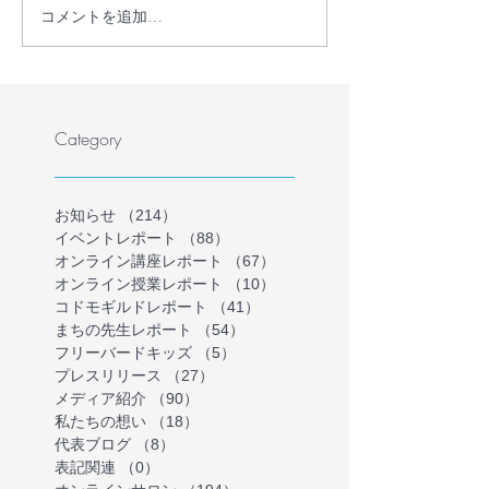
コメントを追加…
【プレスリリース】学校
教員・フリース
に行かない・行けない子
保護者が共に、
どもの理解を深める保護
かない・行けな
者向けオンラインイベン
の気持ちを理解
トを開催
ラインイベント
Category
を募集します（
催）
お知らせ
（214）
214件の記事
イベントレポート
（88）
88件の記事
オンライン講座レポート
（67）
67件の記事
オンライン授業レポート
（10）
10件の記事
コドモギルドレポート
（41）
41件の記事
まちの先生レポート
（54）
54件の記事
フリーバードキッズ
（5）
5件の記事
プレスリリース
（27）
27件の記事
メディア紹介
（90）
90件の記事
私たちの想い
（18）
18件の記事
代表ブログ
（8）
8件の記事
表記関連
（0）
0件の記事