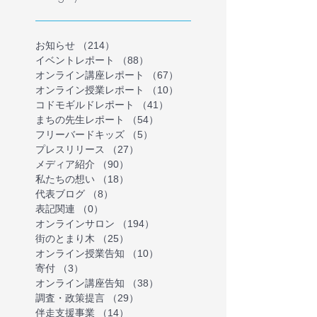
お知らせ
（214）
214件の記事
イベントレポート
（88）
88件の記事
オンライン講座レポート
（67）
67件の記事
オンライン授業レポート
（10）
10件の記事
コドモギルドレポート
（41）
41件の記事
まちの先生レポート
（54）
54件の記事
フリーバードキッズ
（5）
5件の記事
プレスリリース
（27）
27件の記事
メディア紹介
（90）
90件の記事
私たちの想い
（18）
18件の記事
代表ブログ
（8）
8件の記事
表記関連
（0）
0件の記事
オンラインサロン
（194）
194件の記事
街のとまり木
（25）
25件の記事
オンライン授業告知
（10）
10件の記事
寄付
（3）
3件の記事
オンライン講座告知
（38）
38件の記事
調査・政策提言
（29）
29件の記事
伴走支援事業
（14）
14件の記事