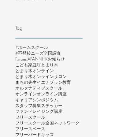
Tag
#ホームスクール
#不登校ニーズ全国調査
ForbesJAPAN
NHK
お知らせ
こども家庭庁
とまり木
とまり木オンライン
とまり木オンラインサロン
まちの先生
イエナプラン教育
オルタナティブスクール
オンライン
オンライン講座
キャリア
シンポジウム
スタッフ募集
ステッカー
ファンドレイジング講座
フリースクール
フリースクール全国ネットワーク
フリースペース
フリーバードキッズ