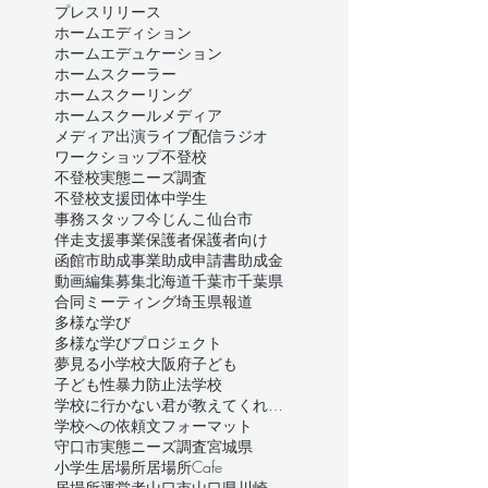
プレスリリース
ホームエディション
ホームエデュケーション
ホームスクーラー
ホームスクーリング
ホームスクール
メディア
メディア出演
ライブ配信
ラジオ
ワークショップ
不登校
不登校実態ニーズ調査
不登校支援団体
中学生
事務スタッフ
今じんこ
仙台市
伴走支援事業
保護者
保護者向け
函館市
助成事業
助成申請書
助成金
動画編集
募集
北海道
千葉市
千葉県
合同ミーティング
埼玉県
報道
多様な学び
多様な学びプロジェクト
夢見る小学校
大阪府
子ども
子ども性暴力防止法
学校
学校に行かない君が教えてくれたこと
学校への依頼文フォーマット
守口市
実態ニーズ調査
宮城県
小学生
居場所
居場所Cafe
居場所運営者
山口市
山口県
川崎