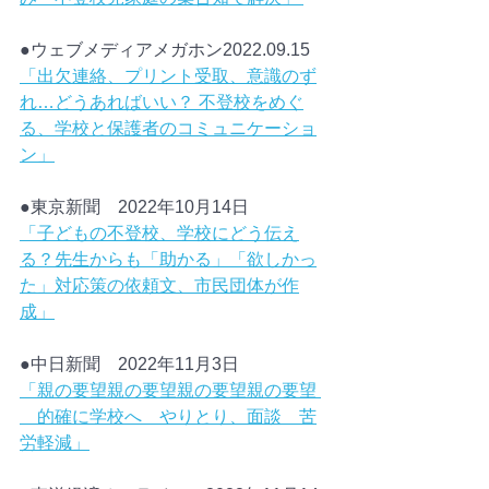
●ウェブメディアメガホン2022.09.15　
「出欠連絡、プリント受取、意識のず
れ…どうあればいい？ 不登校をめぐ
る、学校と保護者のコミュニケーショ
ン」
●東京新聞　2022年10月14日　
「子どもの不登校、学校にどう伝え
る？先生からも「助かる」「欲しかっ
た」対応策の依頼文、市民団体が作
成」
●中日新聞　2022年11月3日
「親の要望親の要望親の要望親の要望 
　的確に学校へ　やりとり、面談　苦
労軽減」