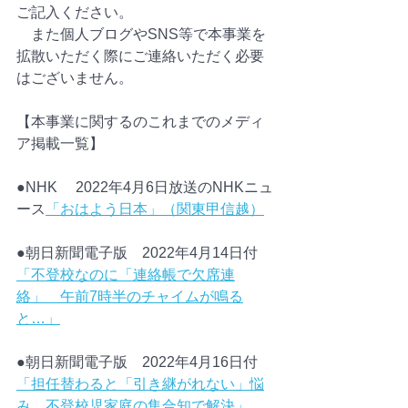
ご記入ください。
　また個人ブログやSNS等で本事業を
拡散いただく際にご連絡いただく必要
はございません。
【本事業に関するのこれまでのメディ
ア掲載一覧】
●NHK 　2022年4月6日放送のNHKニュ
ース
「おはよう日本」（関東甲信越）
●朝日新聞電子版　2022年4月14日付
「不登校なのに「連絡帳で欠席連
絡」　午前7時半のチャイムが鳴る
と…」
●朝日新聞電子版　2022年4月16日付
「担任替わると「引き継がれない」悩
み　不登校児家庭の集合知で解決」 