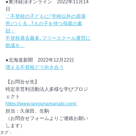
●東洋経済オンライン　2022年11月14
日
「不登校の子どもに｢学校以外の居場
所｣つくる ､7人の子を持つ母親の素
顔・
不登校過去最多､フリースクール運営に
助成を」
●北海道新聞　2022年12月22日
増える不登校どう向き合う
【お問合せ先】
特定非営利活動法人多様な学びプロジ
ェクト
https://www.tayounamanabi.com/ 
担当：久保田、生駒
（お問合せフォームよりご連絡お願い
します）
タグ：