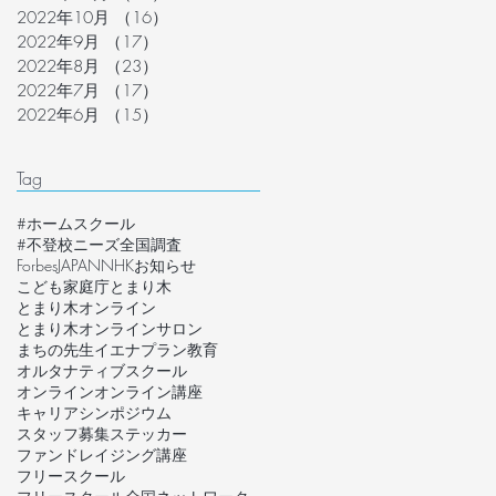
2022年10月
（16）
16件の記事
2022年9月
（17）
17件の記事
2022年8月
（23）
23件の記事
2022年7月
（17）
17件の記事
2022年6月
（15）
15件の記事
Tag
#ホームスクール
#不登校ニーズ全国調査
ForbesJAPAN
NHK
お知らせ
こども家庭庁
とまり木
とまり木オンライン
とまり木オンラインサロン
まちの先生
イエナプラン教育
オルタナティブスクール
オンライン
オンライン講座
キャリア
シンポジウム
スタッフ募集
ステッカー
ファンドレイジング講座
フリースクール