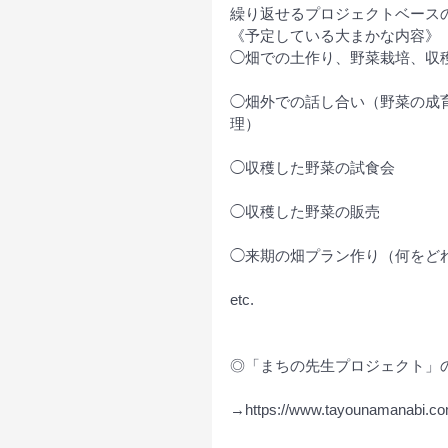
繰り返せるプロジェクトベース
《予定している大まかな内容》
◯畑での土作り、野菜栽培、収
◯畑外での話し合い（野菜の成
理）
◯収穫した野菜の試食会
◯収穫した野菜の販売
◯来期の畑プラン作り（何をど
etc.
◎「まちの先生プロジェクト」
→https://www.tayounamanabi.co