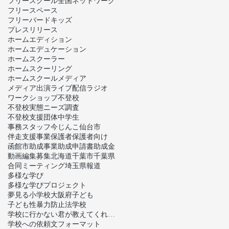
フリースクール全国ネットワーク
フリースペース
フリーバードキッズ
プレスリリース
ホームエディション
ホームエデュケーション
ホームスクーラー
ホームスクーリング
ホームスクール
メディア
メディア出演
ライブ配信
ラジオ
ワークショップ
不登校
不登校実態ニーズ調査
不登校支援団体
中学生
事務スタッフ
今じんこ
仙台市
伴走支援事業
保護者
保護者向け
函館市
助成事業
助成申請書
助成金
動画編集
募集
北海道
千葉市
千葉県
合同ミーティング
埼玉県
報道
多様な学び
多様な学びプロジェクト
夢見る小学校
大阪府
子ども
子ども性暴力防止法
学校
学校に行かない君が教えてくれたこと
学校への依頼文フォーマット