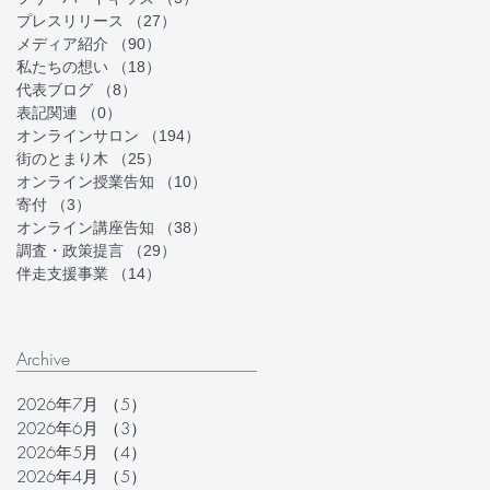
プレスリリース
（27）
27件の記事
メディア紹介
（90）
90件の記事
私たちの想い
（18）
18件の記事
代表ブログ
（8）
8件の記事
表記関連
（0）
0件の記事
オンラインサロン
（194）
194件の記事
街のとまり木
（25）
25件の記事
オンライン授業告知
（10）
10件の記事
寄付
（3）
3件の記事
オンライン講座告知
（38）
38件の記事
調査・政策提言
（29）
29件の記事
伴走支援事業
（14）
14件の記事
Archive
2026年7月
（5）
5件の記事
2026年6月
（3）
3件の記事
2026年5月
（4）
4件の記事
2026年4月
（5）
5件の記事