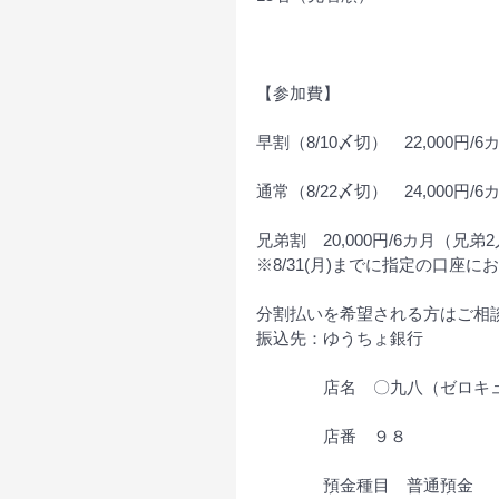
【参加費】
早割（8/10〆切）　22,000円/6
通常（8/22〆切）　24,000円/6
兄弟割　20,000円/6カ月（兄弟
※8/31(月)までに指定の口座
分割払いを希望される方はご相
振込先：ゆうちょ銀行
　　　　店名　〇九八（ゼロキ
　　　　店番　９８　
　　　　預金種目　普通預金