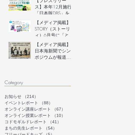
【プレスリリー
説明会開催
ス】本年12月施行
「日本版DBS」を見
据え、フリースク
【メディア掲載】
ール運営者など子
STORY（ストーリ
どもに関わる大人
ィ）6月号に「とま
のための「ハラス
り木オンライン」
【メディア掲載】
メント予防講座」
を掲載いただきま
日本海新聞でシン
を6月20日(土)にオ
した！
ポジウムが報道さ
ンライン開催。フ
れました
リースクール等の
安心安全な組織づ
くりを学ぶ。
Category
お知らせ
（214）
214件の記事
イベントレポート
（88）
88件の記事
オンライン講座レポート
（67）
67件の記事
オンライン授業レポート
（10）
10件の記事
コドモギルドレポート
（41）
41件の記事
まちの先生レポート
（54）
54件の記事
フリーバードキッズ
（5）
5件の記事