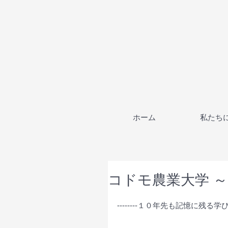
ホーム
私たち
コドモ農業大学 ～
--------１０年先も記憶に残る学びを！-