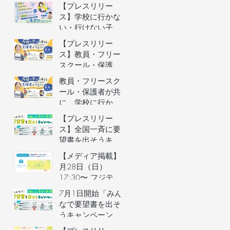
者向けオンライン
【プレスリリー
イベントの参加者
ス】学校に行かな
を募集します（長
い・行けない子ど
野県主催）
もの理解を深める
【プレスリリー
保護者向けオンラ
ス】教員・フリー
インイベントを開
スクール・保護者
催
が共に、学校に行
教員・フリースク
かない・行けない
ール・保護者が共
子どもの気持ちを
に、学校に行かな
理解するオンライ
い・行けない子ど
【プレスリリー
ンイベントを開催
もの気持ちを理解
ス】全国一斉に要
するオンラインイ
望書を出そうキャ
ベントの参加者を
ンペーン／自治体
【メディア掲載】6
募集します（長野
予算要望支援AIの
月28日（日）
県主催）
利用権つき！／不
17:30〜 フジテレ
登校家庭への支援
ビ「イット！」で
7月1日開始「みん
制度づくりへ
街のとまり木が紹
なで要望書を出そ
介されました！
うキャンペーン」
のご案内&7月3日