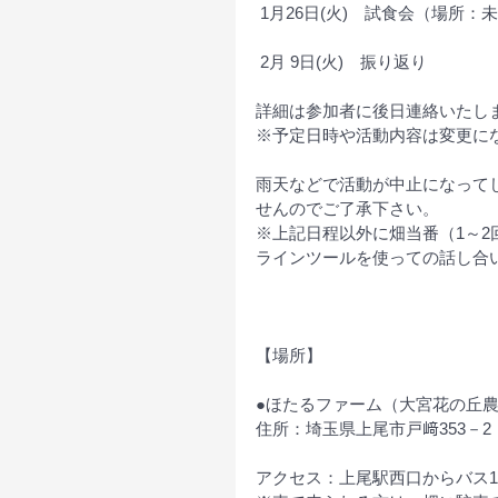
 1月26日(火)　試食会（場所：
 2月 9日(火)　振り返り
詳細は参加者に後日連絡いたし
※予定日時や活動内容は変更に
雨天などで活動が中止になって
せんのでご了承下さい。
※上記日程以外に畑当番（1～2回
ラインツールを使っての話し合
【場所】
●ほたるファーム（大宮花の丘
住所：埼玉県上尾市戸﨑353－2
アクセス：上尾駅西口からバス1