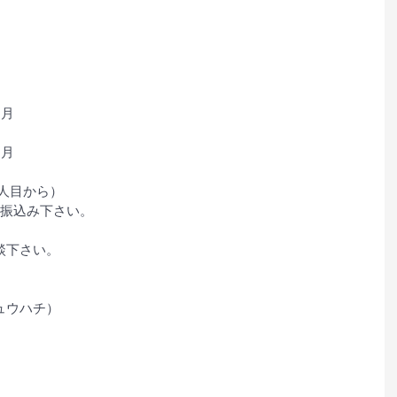
カ月
カ月
2人目から）
にお振込み下さい。
談下さい。
ュウハチ）