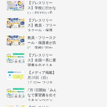
者向けオンライン
【プレスリリー
イベントの参加者
ス】学校に行かな
を募集します（長
い・行けない子ど
野県主催）
もの理解を深める
【プレスリリー
保護者向けオンラ
ス】教員・フリー
インイベントを開
スクール・保護者
催
が共に、学校に行
教員・フリースク
かない・行けない
ール・保護者が共
子どもの気持ちを
に、学校に行かな
理解するオンライ
い・行けない子ど
【プレスリリー
ンイベントを開催
もの気持ちを理解
ス】全国一斉に要
するオンラインイ
望書を出そうキャ
ベントの参加者を
ンペーン／自治体
【メディア掲載】6
募集します（長野
予算要望支援AIの
月28日（日）
県主催）
利用権つき！／不
17:30〜 フジテレ
登校家庭への支援
ビ「イット！」で
7月1日開始「みん
制度づくりへ
街のとまり木が紹
なで要望書を出そ
介されました！
うキャンペーン」
のご案内&7月3日