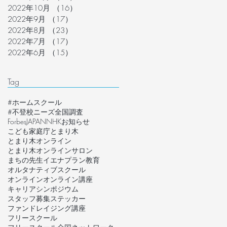
2022年10月
（16）
16件の記事
2022年9月
（17）
17件の記事
2022年8月
（23）
23件の記事
2022年7月
（17）
17件の記事
2022年6月
（15）
15件の記事
Tag
#ホームスクール
#不登校ニーズ全国調査
ForbesJAPAN
NHK
お知らせ
こども家庭庁
とまり木
とまり木オンライン
とまり木オンラインサロン
まちの先生
イエナプラン教育
オルタナティブスクール
オンライン
オンライン講座
キャリア
シンポジウム
スタッフ募集
ステッカー
ファンドレイジング講座
フリースクール