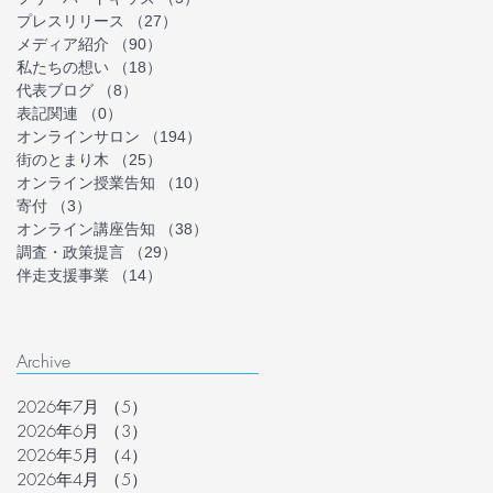
プレスリリース
（27）
27件の記事
メディア紹介
（90）
90件の記事
私たちの想い
（18）
18件の記事
代表ブログ
（8）
8件の記事
表記関連
（0）
0件の記事
オンラインサロン
（194）
194件の記事
街のとまり木
（25）
25件の記事
オンライン授業告知
（10）
10件の記事
寄付
（3）
3件の記事
オンライン講座告知
（38）
38件の記事
調査・政策提言
（29）
29件の記事
伴走支援事業
（14）
14件の記事
Archive
2026年7月
（5）
5件の記事
2026年6月
（3）
3件の記事
2026年5月
（4）
4件の記事
2026年4月
（5）
5件の記事