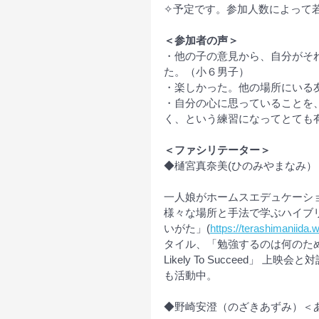
✧予定です。参加人数によって
＜参加者の声＞
・他の子の意見から、自分がそ
た。（小６男子）
・楽しかった。他の場所にいる
・自分の心に思っていることを
く、という練習になってとても
＜ファシリテーター＞
◆樋宮真奈美(ひのみやまなみ）
一人娘がホームスエデュケーシ
様々な場所と手法で学ぶハイブリ
いがた」(
https://terashimaniida.
タイル、「勉強するのは何のため
Likely To Succeed」
も活動中。
◆野崎安澄（のざきあずみ）＜