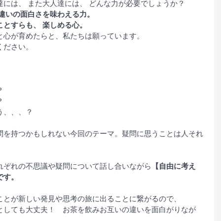
には、 また大人達には、 どんな力が必要でしょうか？
の違いの面白さを味わえる力。
ことすらも、 楽しめる心。
と心が育めたらと、私たちは願っています。
ください。
？
？
う、、、？
問を持つかもしれない今回のテーマ。疑問に思うことは人それ
れぞれの不思議や疑問について話し合いながら
【自由に考え
です。
ことが新しい発見や思考の旅に出ることに繋がるので、
としても大丈夫！　お茶を飲みお互いの違いを面白がりなが