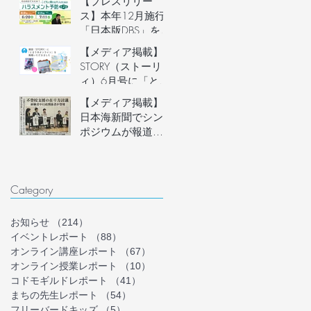
【プレスリリー
説明会開催
ス】本年12月施行
「日本版DBS」を見
据え、フリースク
【メディア掲載】
ール運営者など子
STORY（ストーリ
どもに関わる大人
ィ）6月号に「とま
のための「ハラス
り木オンライン」
【メディア掲載】
メント予防講座」
を掲載いただきま
日本海新聞でシン
を6月20日(土)にオ
した！
ポジウムが報道さ
ンライン開催。フ
れました
リースクール等の
安心安全な組織づ
くりを学ぶ。
Category
お知らせ
（214）
214件の記事
イベントレポート
（88）
88件の記事
オンライン講座レポート
（67）
67件の記事
オンライン授業レポート
（10）
10件の記事
コドモギルドレポート
（41）
41件の記事
まちの先生レポート
（54）
54件の記事
フリーバードキッズ
（5）
5件の記事