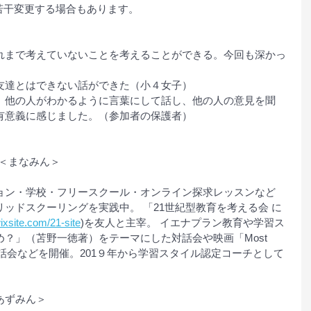
若干変更する場合もあります。
れまで考えていないことを考えることができる。今回も深かっ
友達とはできない話ができた（小４女子）
、他の人がわかるように言葉にして話し、他の人の意見を聞
有意義に感じました。（参加者の保護者）
＜まなみん＞
ョン・学校・フリースクール・オンライン探求レッスンなど 
ッドスクーリングを実践中。 「21世紀型教育を考える会 に
wixsite.com/21-site
)を友人と主宰。 イエナプラン教育や学習ス
？」（苫野一徳著）をテーマにした対話会や映画「Most 
 上映会と対話会などを開催。201９年から学習スタイル認定コーチとして
あずみん＞