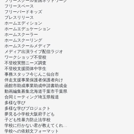
フリースクール全国ネットワーク
フリースペース
フリーバードキッズ
プレスリリース
ホームエディション
ホームエデュケーション
ホームスクーラー
ホームスクーリング
ホームスクール
メディア
メディア出演
ライブ配信
ラジオ
ワークショップ
不登校
不登校実態ニーズ調査
不登校支援団体
中学生
事務スタッフ
今じんこ
仙台市
伴走支援事業
保護者
保護者向け
函館市
助成事業
助成申請書
助成金
動画編集
募集
北海道
千葉市
千葉県
合同ミーティング
埼玉県
報道
多様な学び
多様な学びプロジェクト
夢見る小学校
大阪府
子ども
子ども性暴力防止法
学校
学校に行かない君が教えてくれたこと
学校への依頼文フォーマット