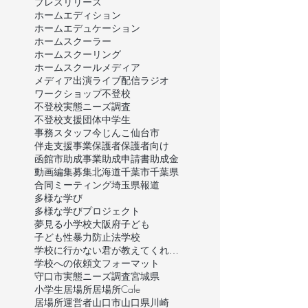
プレスリリース
ホームエディション
ホームエデュケーション
ホームスクーラー
ホームスクーリング
ホームスクール
メディア
メディア出演
ライブ配信
ラジオ
ワークショップ
不登校
不登校実態ニーズ調査
不登校支援団体
中学生
事務スタッフ
今じんこ
仙台市
伴走支援事業
保護者
保護者向け
函館市
助成事業
助成申請書
助成金
動画編集
募集
北海道
千葉市
千葉県
合同ミーティング
埼玉県
報道
多様な学び
多様な学びプロジェクト
夢見る小学校
大阪府
子ども
子ども性暴力防止法
学校
学校に行かない君が教えてくれたこと
学校への依頼文フォーマット
守口市
実態ニーズ調査
宮城県
小学生
居場所
居場所Cafe
居場所運営者
山口市
山口県
川崎