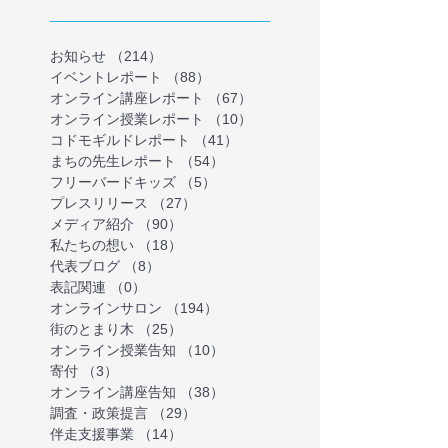
お知らせ
（214）
214件の記事
イベントレポート
（88）
88件の記事
オンライン講座レポート
（67）
67件の記事
オンライン授業レポート
（10）
10件の記事
コドモギルドレポート
（41）
41件の記事
まちの先生レポート
（54）
54件の記事
フリーバードキッズ
（5）
5件の記事
プレスリリース
（27）
27件の記事
メディア紹介
（90）
90件の記事
私たちの想い
（18）
18件の記事
代表ブログ
（8）
8件の記事
表記関連
（0）
0件の記事
オンラインサロン
（194）
194件の記事
街のとまり木
（25）
25件の記事
オンライン授業告知
（10）
10件の記事
寄付
（3）
3件の記事
オンライン講座告知
（38）
38件の記事
調査・政策提言
（29）
29件の記事
伴走支援事業
（14）
14件の記事