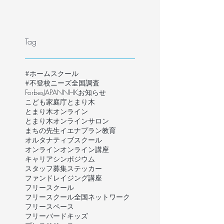
Tag
#ホームスクール
#不登校ニーズ全国調査
ForbesJAPAN
NHK
お知らせ
こども家庭庁
とまり木
とまり木オンライン
とまり木オンラインサロン
まちの先生
イエナプラン教育
オルタナティブスクール
オンライン
オンライン講座
キャリア
シンポジウム
スタッフ募集
ステッカー
ファンドレイジング講座
フリースクール
フリースクール全国ネットワーク
フリースペース
フリーバードキッズ