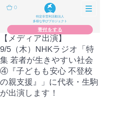
0
特定非営利活動法人
多様な学びプロジェクト
寄付をする
【メディア出演】
9/5（木）NHKラジオ「特
集 若者が生きやすい社会
④『子どもも安心 不登校
の親支援』」に代表・生駒
が出演します！