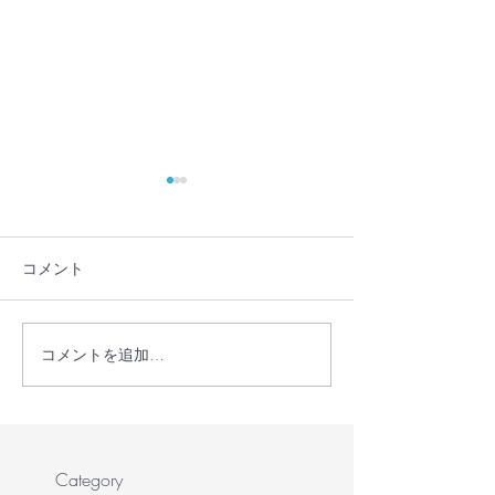
コメント
コメントを追加…
【メディア掲載】
【メディア掲載
STORY（ストーリィ）6
新聞でシンポジ
月号に「とまり木オンラ
道されました
イン」を掲載いただきま
した！
Category