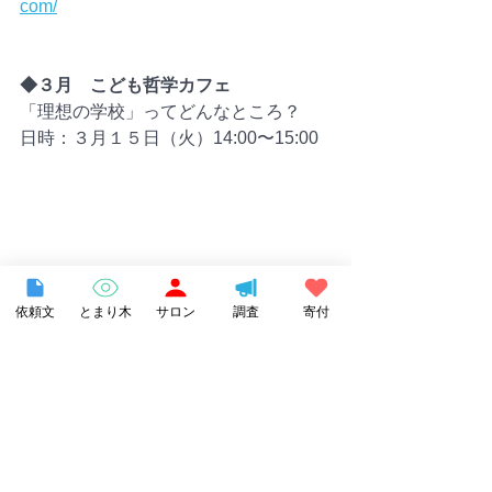
com/
◆３月　こども哲学カフェ
「理想の学校」ってどんなところ？
日時：３月１５日（火）14:00〜15:00
依頼文
とまり木
サロン
調査
寄付
お申し込みはこちら↓
https://kodomotetsugaku20220315.peati
x.com/
peatixをフォローいただけると最新情報