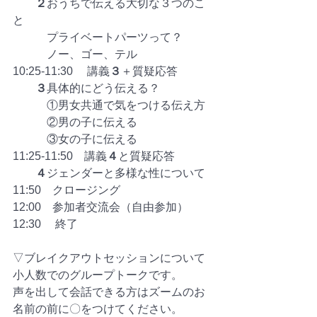
２
おうちで伝える大切な３つのこ
と
　　　プライベートパーツって？
　　　ノー、ゴー、テル
10:25-11:30　 講義
３
＋質疑応答
　　３
具体的にどう伝える？
　　　①男女共通で気をつける伝え方
　　　②男の子に伝える　
　　　③女の子に伝える　
11:25-11:50　講義
４
と質疑応答　　
　　４
ジェンダーと多様な性について
11:50　クロージング
12:00　参加者交流会（自由参加）
12:30 　終了
▽ブレイクアウトセッションについて
小人数でのグループトークです。
声を出して会話できる方はズームのお
名前の前に〇をつけてください。