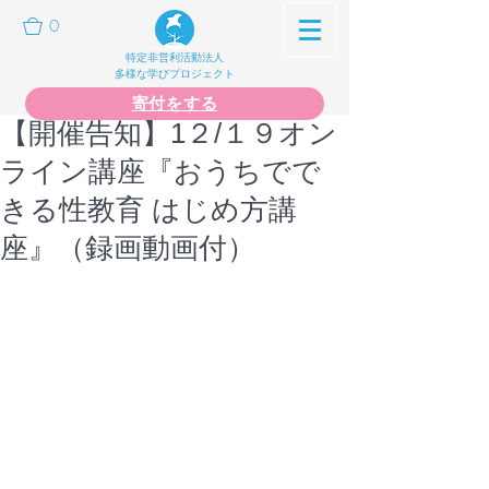
0
特定非営利活動法人
多様な学びプロジェクト
寄付をする
【開催告知】1２/１９オン
ライン講座『おうちでで
きる性教育 はじめ方講
座』（録画動画付）