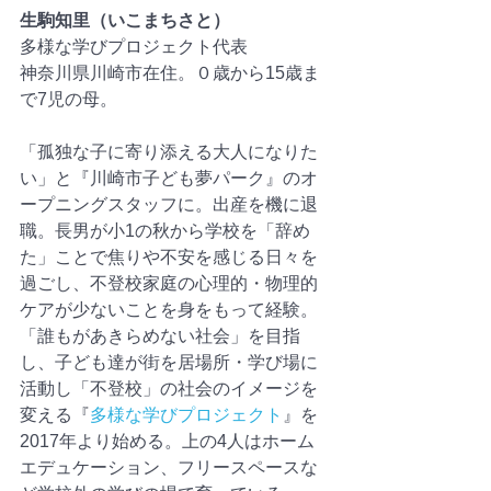
生駒知里（いこまちさと）
多様な学びプロジェクト代表
神奈川県川崎市在住。０歳から15歳ま
で7児の母。
「孤独な子に寄り添える大人になりた
い」と『川崎市子ども夢パーク』のオ
ープニングスタッフに。出産を機に退
職。長男が小1の秋から学校を「辞め
た」ことで焦りや不安を感じる日々を
過ごし、不登校家庭の心理的・物理的
ケアが少ないことを身をもって経験。
「誰もがあきらめない社会」を目指
し、子ども達が街を居場所・学び場に
活動し「不登校」の社会のイメージを
変える『
多様な学びプロジェクト
』を
2017年より始める。上の4人はホーム
エデュケーション、フリースペースな