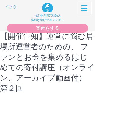
0
特定非営利活動法人
多様な学びプロジェクト
寄付をする
【開催告知】運営に悩む居
場所運営者のための、 フ
ァンとお金を集めるはじ
めての寄付講座（オンライ
ン、アーカイブ動画付）
第２回